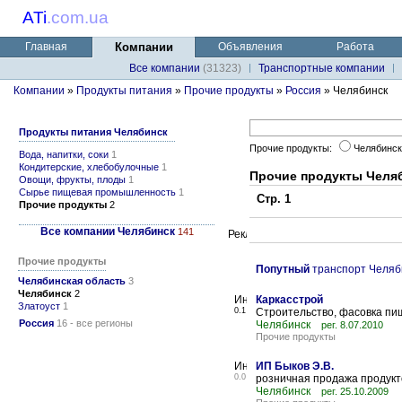
ATi
.
com.ua
Главная
Компании
Объявления
Работа
Все компании
(31323)
Транспортные компании
Компании
»
Продукты питания
»
Прочие продукты
»
Россия
» Челябинск
Продукты питания Челябинск
Прочие продукты:
Челябинск
Вода, напитки, соки
1
Кондитерские, хлебобулочные
1
Прочие продукты Челя
Овощи, фрукты, плоды
1
Сырье пищевая промышленность
1
Стр. 1
Прочие продукты
2
Все компании Челябинск
141
Прочие продукты
Попутный
транспорт Челяб
Челябинская область
3
Челябинск
2
Каркасстрой
Златоуст
1
0.1
Строительство, фасовка пи
Россия
16 - все регионы
Челябинск
рег. 8.07.2010
Прочие продукты
ИП Быков Э.В.
0.0
розничная продажа продукт
Челябинск
рег. 25.10.2009