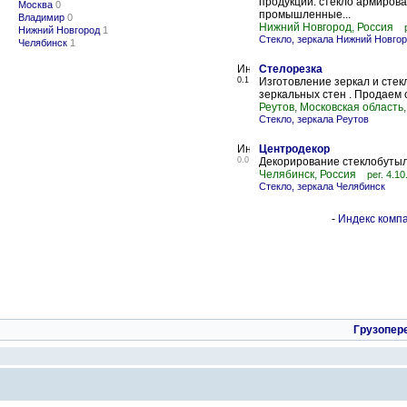
продукции: стекло армирован
Москва
0
промышленные...
Владимир
0
Нижний Новгород, Россия
Нижний Новгород
1
Стекло, зеркала Нижний Новго
Челябинск
1
Стелорезка
0.1
Изготовление зеркал и стек
зеркальных стен . Продаем 
Реутов, Московская область,
Стекло, зеркала Реутов
Центродекор
0.0
Декорирование стеклобутыл
Челябинск, Россия
рег. 4.1
Стекло, зеркала Челябинск
-
Индекс компа
Грузопер