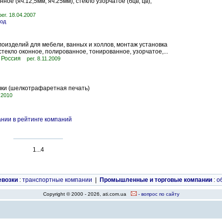
ное (яч.12,5мм; яч.25мм), стекло узорчатое (бцв, цв),
рег. 18.04.2007
род
лоизделий для мебели, ванных и холлов, монтаж установка
стекло оконное, полированное, тонированное, узорчатое,...
 Россия
рег. 8.11.2009
ки (шелкотрафаретная печать)
0.2010
нии в рейтинге компаний
1...4
евозки
:
транспортные компании
|
Промышленные и торговые компании
:
о
Copyright © 2000 - 2026, ati.com.ua
- вопрос по сайту