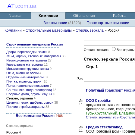
ATi
.
com.ua
Главная
Компании
Объявления
Работа
Все компании
(31323)
Транспортные компании
Компании
»
Строительные материалы
»
Стекло, зеркала
» Россия
Строительные материалы Россия
Стекло, зеркала:
Все стран
Двери, перегородки, замки
8
ЖБИ, кирпич, стеновые материалы
36
Стекло, зеркала Россия
Изоляционные материалы
27
Кровельные материалы
12
Стр. 1
Металлоконструкции, ковка
9
Окна, оконные блоки
4
Отделочные материалы
37
Плитка, мрамор, гранит
18
Полы, напольные покрытия
7
Сантехника, водо-газопровод
18
Попутный
транспорт Росси
Сборные дома, срубы, сауны
16
Стекло, зеркала
4
ООО Стройбат
Цемент, песок, щебень, смеси
38
0.1
продажа стекла листового о
Прочие стройматериалы
38
бронированного, кварцевого,
Гусь-Хрустальный, Владимир
Все компании Россия
4406
Стекло, зеркала Гусь-Хрустал
Стекло, зеркала
Гродно стеклозавод
0.1
ООО Торговый Дом «Гроднен
Россия
4