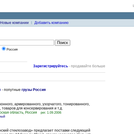
Новые компании
Добавить компанию
ы
Россия
Зарегистрируйтесь
- продавайте больше
я
- попутные
грузы Россия
конного, армированного, узорчатого, тонированного,
 товаров для консервирования и т.д.
ская область, Россия
рег. 1.09.2006
ьный
ский стеклозавод» предлагает поставки следующей