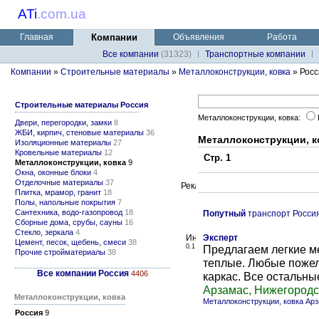
ATi
.
com.ua
Главная
Компании
Объявления
Работа
Все компании
(31323)
Транспортные компании
Компании
»
Строительные материалы
»
Металлоконструкции, ковка
» Росс
Строительные материалы Россия
Металлоконструкции, ковка:
Двери, перегородки, замки
8
ЖБИ, кирпич, стеновые материалы
36
Металлоконструкции, к
Изоляционные материалы
27
Кровельные материалы
12
Стр. 1
Металлоконструкции, ковка
9
Окна, оконные блоки
4
Отделочные материалы
37
Плитка, мрамор, гранит
18
Полы, напольные покрытия
7
Сантехника, водо-газопровод
18
Попутный
транспорт Росси
Сборные дома, срубы, сауны
16
Стекло, зеркала
4
Эксперт
Цемент, песок, щебень, смеси
38
0.1
Предлагаем легкие м
Прочие стройматериалы
38
теплые. Любые пожела
Все компании Россия
4406
каркас. Все остальны
Арзамас, Нижегородс
Металлоконструкции, ковка
Металлоконструкции, ковка Ар
Россия
9