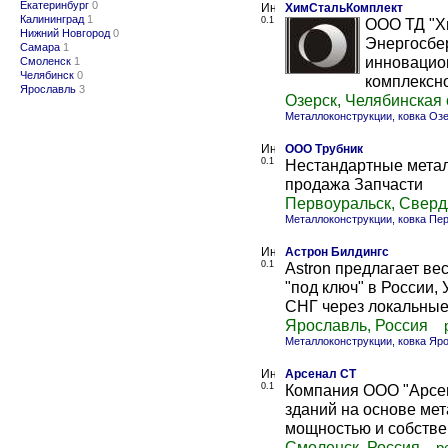
Екатеринбург
0
ХимCтальКомплект
Калининград
1
0.1
ООО ТД "Х
Нижний Новгород
0
Энергосбе
Самара
1
инновацион
Смоленск
1
Челябинск
0
комплексно
Ярославль
3
Озерск, Челябинская 
Металлоконструкции, ковка Оз
ООО Трубник
0.1
Нестандартные метал
продажа Запчасти
Первоуральск, Сверд
Металлоконструкции, ковка Пе
Астрон Билдингс
0.1
Astron предлагает ве
"под ключ" в России,
СНГ через локальные 
Ярославль, Россия
Металлоконструкции, ковка Яр
Арсенал СТ
0.1
Компания ООО "Арсен
зданий на основе ме
мощностью и собствен
Смоленск, Россия