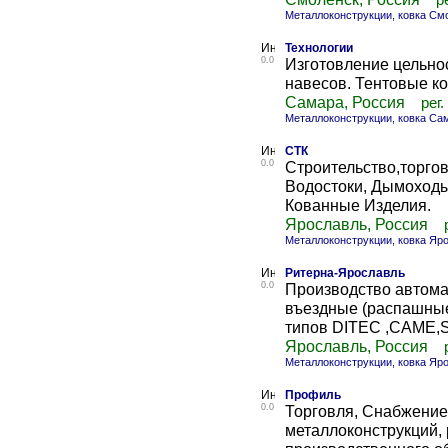
р
Металлоконструкции, ковка См
Технологии
0.0
Изготовление цельнос
навесов. Тентовые ко
Самара, Россия
рег.
Металлоконструкции, ковка Са
СТК
0.0
Строительство,торгов
Водостоки, Дымоходы
Кованные Изделия.
Ярославль, Россия
Металлоконструкции, ковка Яр
Ритерна-Ярославль
0.0
Производство автома
въездные (распашные 
типов DITEC ,CAME,
Ярославль, Россия
Металлоконструкции, ковка Яр
Профиль
0.0
Торговля, Снабжение
металлоконструкций,