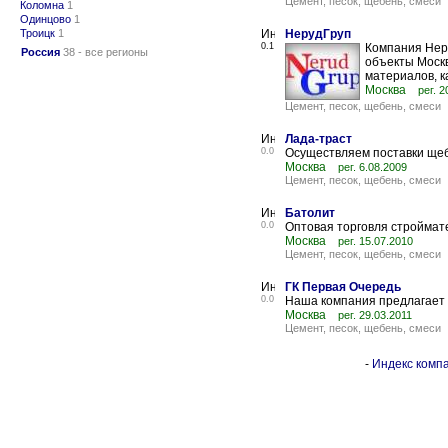
Цемент, песок, щебень, смеси
Коломна
1
Одинцово
1
Троицк
1
НерудГруп
0.1
Компания Нер
Россия
38 - все регионы
объекты Москв
материалов, ка
Москва
рег. 2
Цемент, песок, щебень, смеси
Лада-траст
0.0
Осуществляем поставки щеб
Москва
рег. 6.08.2009
Цемент, песок, щебень, смеси
Батолит
0.0
Оптовая торговля строймат
Москва
рег. 15.07.2010
Цемент, песок, щебень, смеси
ГК Первая Очередь
0.0
Наша компания предлагает 
Москва
рег. 29.03.2011
Цемент, песок, щебень, смеси
-
Индекс компа