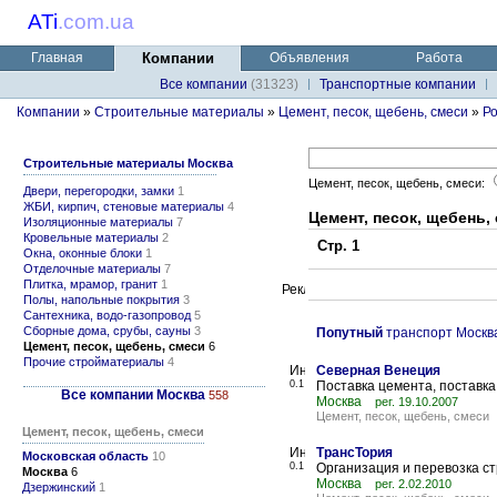
ATi
.
com.ua
Главная
Компании
Объявления
Работа
Все компании
(31323)
Транспортные компании
Компании
»
Строительные материалы
»
Цемент, песок, щебень, смеси
»
Р
Строительные материалы Москва
Цемент, песок, щебень, смеси:
Двери, перегородки, замки
1
ЖБИ, кирпич, стеновые материалы
4
Цемент, песок, щебень,
Изоляционные материалы
7
Кровельные материалы
2
Стр. 1
Окна, оконные блоки
1
Отделочные материалы
7
Плитка, мрамор, гранит
1
Полы, напольные покрытия
3
Сантехника, водо-газопровод
5
Сборные дома, срубы, сауны
3
Попутный
транспорт Москв
Цемент, песок, щебень, смеси
6
Прочие стройматериалы
4
Северная Венеция
0.1
Поставка цемента, поставка
Все компании Москва
558
Москва
рег. 19.10.2007
Цемент, песок, щебень, смеси
Цемент, песок, щебень, смеси
ТрансТория
Московская область
10
0.1
Организация и перевозка с
Москва
6
Москва
рег. 2.02.2010
Дзержинский
1