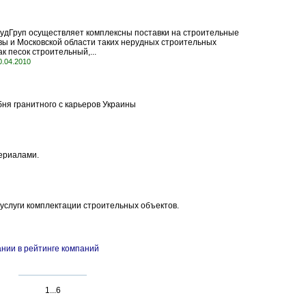
удГруп осуществляет комплексны поставки на строительные
ы и Московской области таких нерудных строительных
к песок строительный,...
0.04.2010
ня гранитного с карьеров Украины
ериалами.
услуги комплектации строительных объектов.
нии в рейтинге компаний
1...6