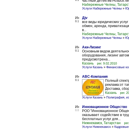
0.1
частный детектив Розыск ли
Набережные Челны, Татарс
Услуги Набережные Челны
»
Юр
Дjv
0.1
все виды юридических услуг
обмен, аренда, приватизаци
в...
Набережные Челны, Татарс
Услуги Набережные Челны
»
Юр
Аки-Лизинг
0.1
Основным видом деятельнос
оборудования, лизинг автом
предусмотрена...
Казань
рег. 9.02.2010
Услуги Казань
»
Финансовые к
ABC-Компания
0.1
Полный спектр
реклама:от та
Доставка, сбор
Казань
рег. 2
Услуги Казань
»
Полиграфия, и
Инновационное Общество
0.0
РОО "Инновационное Общест
оказывает содействие в тру
бесплатных услуг для...
Нижнекамск, Татарстан
рег
Услуги Нижнекамск
»
Кадровые