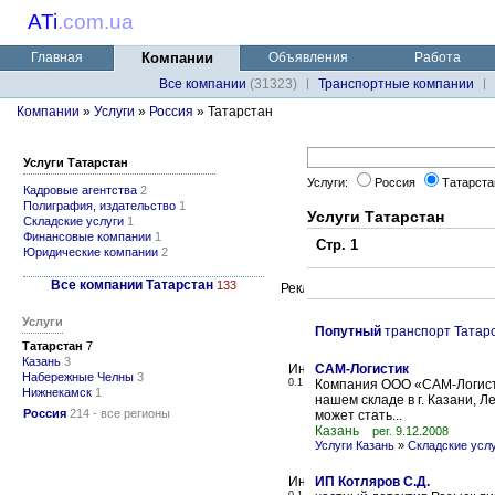
ATi
.
com.ua
Главная
Компании
Объявления
Работа
Все компании
(31323)
Транспортные компании
Компании
»
Услуги
»
Россия
» Татарстан
Услуги Татарстан
Услуги:
Россия
Татарста
Кадровые агентства
2
Полиграфия, издательство
1
Услуги Татарстан
Складские услуги
1
Финансовые компании
1
Стр. 1
Юридические компании
2
Все компании Татарстан
133
Услуги
Попутный
транспорт Татар
Татарстан
7
Казань
3
САМ-Логистик
Набережные Челны
3
0.1
Компания ООО «САМ-Логисти
Нижнекамск
1
нашем складе в г. Казани, Л
Россия
214 - все регионы
может стать...
Казань
рег. 9.12.2008
Услуги Казань
»
Складские усл
ИП Котляров С.Д.