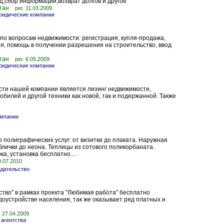
ц,сбор информации,возврат долгов и другое
тан
рег. 11.03.2009
идические компании
 по вопросам недвижимости: регистрация, купля-продажа,
я, помощь в получении разрешения на строительство, ввод
тан
рег. 6.05.2009
идические компании
ти нашей компании является лизинг недвижимости,
обилей и другой техники как новой, так и подержанной. Также
омпании
 полиграфических услуг: от визитки до плаката. Наружная
блички до неона. Теплицы из сотового поликорбаната.
ка, установка бесплатно....
0.07.2010
здательство
во" в рамках проекта "Любимая работа" бесплатно
доустройстве населения, так же оказывает ряд платных и
. 27.04.2009
 агентства