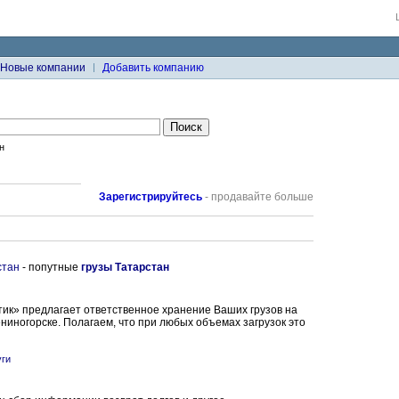
Новые компании
Добавить компанию
н
Зарегистрируйтесь
- продавайте больше
стан
- попутные
грузы Татарстан
к» предлагает ответственное хранение Ваших грузов на
ениногорске. Полагаем, что при любых объемах загрузок это
уги