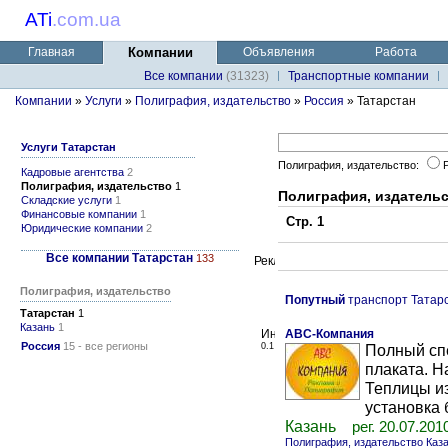
ATi
.
com.ua
Главная
Компании
Объявления
Работа
Все компании
(31323)
Транспортные компании
Компании
»
Услуги
»
Полиграфия, издательство
»
Россия
» Татарстан
Услуги Татарстан
Полиграфия, издательство:
Кадровые агентства
2
Полиграфия, издательство
1
Полиграфия, издательс
Складские услуги
1
Финансовые компании
1
Стр. 1
Юридические компании
2
Все компании Татарстан
133
Полиграфия, издательство
Попутный
транспорт Татар
Татарстан
1
Казань
1
ABC-Компания
Россия
15 - все регионы
0.1
Полный спе
плаката. Н
Теплицы из
установка б
Казань
рег. 20.07.201
Полиграфия, издательство Каз