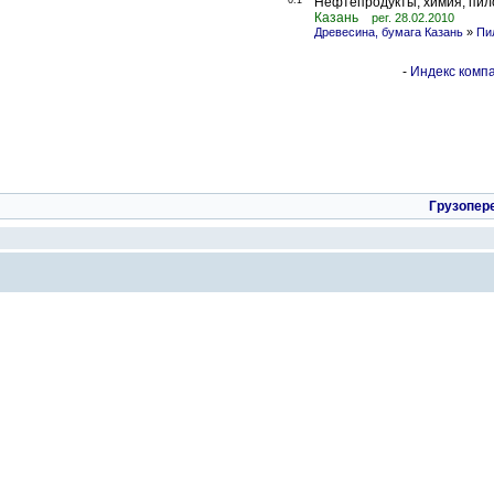
0.1
Нефтепродукты, химия, пил
Казань
рег. 28.02.2010
Древесина, бумага Казань
»
Пи
-
Индекс компа
Грузопер