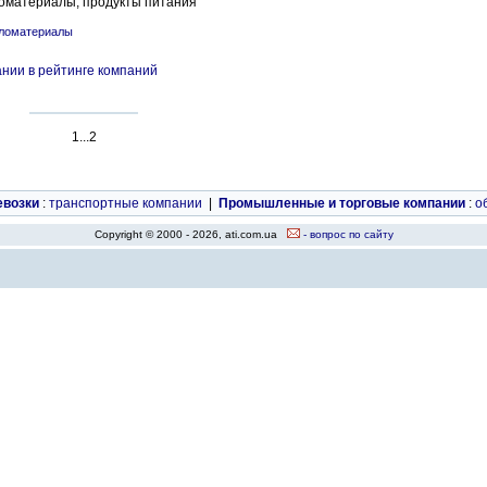
оматериалы, продукты питания
ломатериалы
нии в рейтинге компаний
1...2
евозки
:
транспортные компании
|
Промышленные и торговые компании
:
о
Copyright © 2000 - 2026, ati.com.ua
- вопрос по сайту