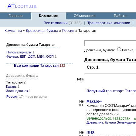
ATi
.
com.ua
Главная
Компании
Объявления
Работа
Все компании
(31323)
Транспортные компании
Компании
»
Древесина, бумага
»
Россия
» Татарстан
Древесина, бумага Татарстан
Древесина, бумага:
Россия
Пиломатериалы
1
Фанера, ДВП, ДСП. МДФ, ОСП
1
Древесина, бумага Тат
Все компании Татарстан
133
Стр. 1
Древесина, бумага
Татарстан
2
Казань
1
Зеленодольск
1
Попутный
транспорт Татар
Россия
174 - все регионы
Макарэ+
0.1
Компания ООО"Макарэ+" мы 
фанерованию (шпонировани
сортов древесин и...
Зеленодольск, Татарстан
р
Древесина, бумага Зеленодоль
ПНХ