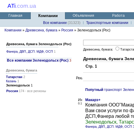
ATi
.
com.ua
Главная
Компании
Объявления
Работа
Все компании
(31323)
Транспортные компании
Компании
»
Древесина, бумага
»
Россия
» Зеленодольск (Рос)
Древесина, бумага Зеленодольск (Рос)
Древесина, бумага:
Татарст
Фанера, ДВП, ДСП. МДФ, ОСП
1
Древесина, бумага Зел
Все компании Зеленодольск (Рос)
3
Стр. 1
Древесина, бумага
Татарстан
2
Казань
1
Зеленодольск
1
Попутный
транспорт Зелено
Россия
174 - все регионы
Макарэ+
0.1
Компания ООО"Макар
Вам свои услуги по
ДСП,Фанера любой то
Зеленодольск, Татар
Фанера, ДВП, ДСП. МДФ, ОСП 