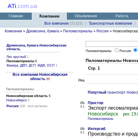
ATi
.
com.ua
Главная
Компании
Объявления
Работа
Все компании
(31323)
Транспортные компании
Компании
»
Древесина, бумага
»
Пиломатериалы
»
Россия
» Новосибирска
Древесина, бумага Новосибирская
область
Пиломатериалы:
Россия
Лес круглый
1
Пиломатериалы Новоси
Пиломатериалы
5
Фанера, ДВП, ДСП. МДФ, ОСП
1
Стр. 1
Все компании Новосибирская
область
90
Пиломатериалы
Попутный
транспорт Новос
Новосибирская область
5
Новосибирск
5
Простор
Россия
109 - все регионы
0.1
Экспорт лесоматериа
Новосибирск
рег. 19
Пиломатериалы
Интерсиб
0.1
Производство и прод