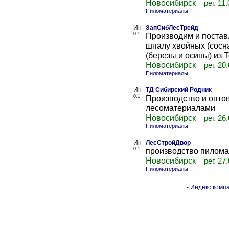
Новосибирск
рег. 11
Пиломатериалы
ЗапСибЛесТрейд
0.1
Производим и постав
шпалу хвойных (сосна
(березы и осины) из 
Новосибирск
рег. 20
Пиломатериалы
ТД Сибирский Родник
0.1
Производство и опто
лесоматериалами
Новосибирск
рег. 26
Пиломатериалы
ЛесСтройДвор
0.1
производство пилом
Новосибирск
рег. 27
Пиломатериалы
-
Индекс компа