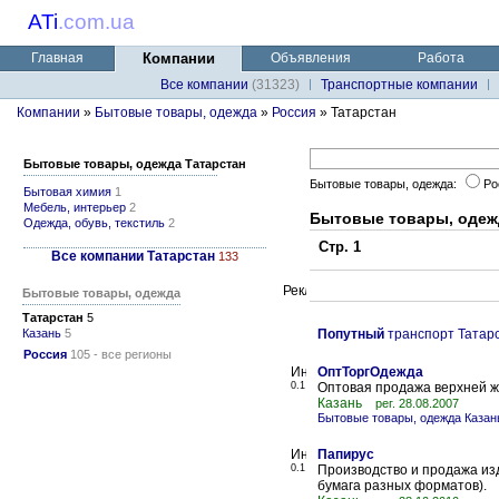
ATi
.
com.ua
Главная
Компании
Объявления
Работа
Все компании
(31323)
Транспортные компании
Компании
»
Бытовые товары, одежда
»
Россия
» Татарстан
Бытовые товары, одежда Татарстан
Бытовые товары, одежда:
Ро
Бытовая химия
1
Мебель, интерьер
2
Бытовые товары, одеж
Одежда, обувь, текстиль
2
Стр. 1
Все компании Татарстан
133
Бытовые товары, одежда
Татарстан
5
Казань
5
Попутный
транспорт Татар
Россия
105 - все регионы
ОптТоргОдежда
0.1
Оптовая продажа верхней 
Казань
рег. 28.08.2007
Бытовые товары, одежда Казан
Папирус
0.1
Производство и продажа из
бумага разных форматов).