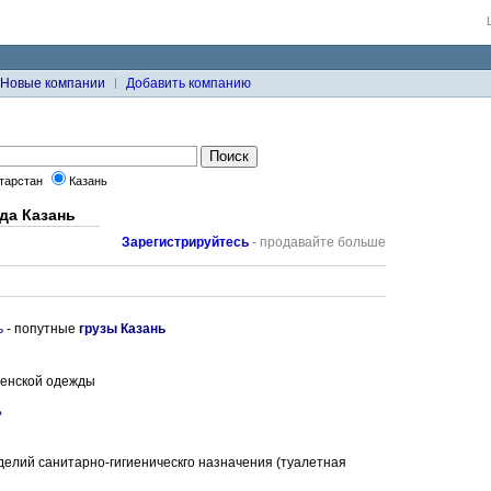
Новые компании
Добавить компанию
тарстан
Казань
да Казань
Зарегистрируйтесь
- продавайте больше
ь
- попутные
грузы Казань
женской одежды
ь
делий санитарно-гигиеническго назначения (туалетная