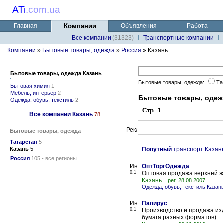
ATi
.
com.ua
Главная
Компании
Объявления
Работа
Все компании
(31323)
Транспортные компании
Компании
»
Бытовые товары, одежда
»
Россия
» Казань
Бытовые товары, одежда Казань
Бытовые товары, одежда:
Та
Бытовая химия
1
Мебель, интерьер
2
Бытовые товары, одеж
Одежда, обувь, текстиль
2
Стр. 1
Все компании Казань
78
Бытовые товары, одежда
Татарстан
5
Казань
5
Попутный
транспорт Казан
Россия
105 - все регионы
ОптТоргОдежда
0.1
Оптовая продажа верхней 
Казань
рег. 28.08.2007
Одежда, обувь, текстиль Казан
Папирус
0.1
Производство и продажа из
бумага разных форматов).