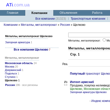
ATi
.
com.ua
Главная
Компании
Объявления
Работа
Все компании
(31323)
Транспортные компании
Компании
»
Металлы, металлопрокат
»
Россия
» Щелково
Металлы, металлопрокат Щелково
Металлы, металлопрокат:
Мо
Запорная арматура
1
Металлы, металлопрок
Все компании Щелково
7
Стр. 1
Металлы, металлопрокат
Московская область
24
Москва
20
Дзержинский
1
Подольск
1
Попутный
транспорт Щелко
Ступино
1
Щелково
1
Интент-армснаб
Россия
196 - все регионы
0.0
Продажа, покупка неликвид
Щелково, Московская облас
Запорная арматура Щелково
-
Индекс компа