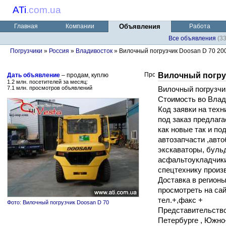
ATi
.
com.ua
Главная
Компании
Объявления
Работа
Все объявления
(3
Погрузчики
»
Россия
»
Владивосток
» Вилочный погрузчик Doosan D 70 2004
Вилочный погруз
Дать объявление
– продам, куплю
1.2 млн. посетителей за месяц:
7.1 млн. просмотров объявлений
Вилочный погрузчик
Стоимость во Влад
Код заявки на техн
под заказ предлаг
как новые так и по
автозапчасти ,авто
экскаваторы, бульд
асфальтоукладчики 
спецтехнику произв
Доставка в регион
просмотреть на са
тел.+,факс +
Фото: Вилочный погрузчик Doosan D 70
Представительство 
Петербурге , Южно