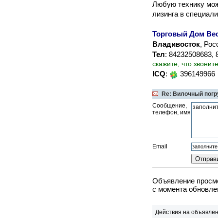
Любую технику мож
лизинга в специал
Торговый Дом Ве
Владивосток
, Рос
Тел
: 84232508683,
скажите, что звонит
ICQ
:
396149966
Re: Вилочный погру
Сообщение,
телефон, имя
Email
Объявление просмо
c момента обновлен
Действия на объявлен