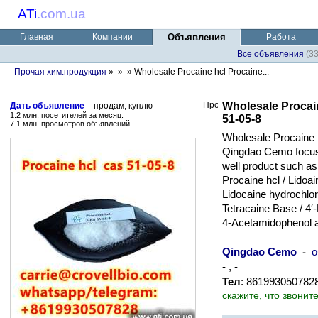
ATi
.
com.ua
Главная
Компании
Объявления
Работа
Все объявления
(3
Прочая хим.продукция
»
»
» Wholesale Procaine hcl Procaine...
Wholesale Procai
Дать объявление
– продам, куплю
1.2 млн. посетителей за месяц:
51-05-8
7.1 млн. просмотров объявлений
Wholesale Procaine 
Qingdao Cemo focus o
well product such as
Procaine hcl / Lidoai
Lidocaine hydrochlo
Tetracaine Base / 4
4-Acetamidophenol a
Qingdao Cemo
-
о
- , -
Тел
: 8619930507828
скажите, что звонит