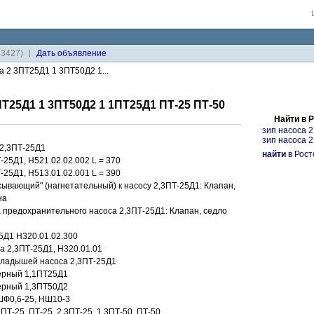
33427)
Дaть объявление
 2 3ПТ25Д1 1 3ПТ50Д2 1...
ПТ25Д1 1 3ПТ50Д2 1 1ПТ25Д1 ПТ-25 ПТ-50
Найти в 
зип насоса 2
зип насоса 2
 2,3ПТ-25Д1
найти
в Рост
25Д1, Н521.02.02.002 L = 370
25Д1, Н513.01.02.001 L = 390
сывающий" (нагнетательный) к насосу 2,3ПТ-25Д1: Клапан,
на
а предохранительного насоса 2,3ПТ-25Д1: Клапан, седло
5Д1 Н320.01.02.300
а 2,3ПТ-25Д1, Н320.01.01
кладышей насоса 2,3ПТ-25Д1
ерный 1,1ПТ25Д1
ерный 1,3ПТ50Д2
Ф0,6-25, НШ10-3
ПТ-25, ПТ-25, 2,3ПТ-25, 1,3ПТ-50, ПТ-50