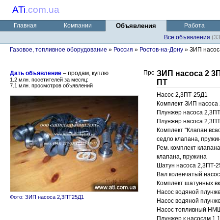
ATi
.
com.ua
Главная
Компании
Объявления
Работа
Все объявления
(3
Газовое, топливное оборудование
»
Россия
»
Ростов-на-Дону
» ЗИП насоса
ЗИП насоса 2 3
Дать объявление
– продам, куплю
1.2 млн. посетителей за месяц:
ПТ
7.1 млн. просмотров объявлений
Насос 2,3ПТ-25Д1
Комплект ЗИП насоса
Плунжер насоса 2,3ПТ-
Плунжер насоса 2,3ПТ-
Комплект "Клапан вса
седло клапана, пружи
Рем. комплект клапан
клапана, пружина
Шатун насоса 2,3ПТ-2
Вал коленчатый насос
Комплект шатунных в
Насос водяной плунж
Фото: ЗИП насоса 2,3ПТ25Д1
Насос водяной плунж
Насос топливный НМШ
Плунжер к насосам 1,1