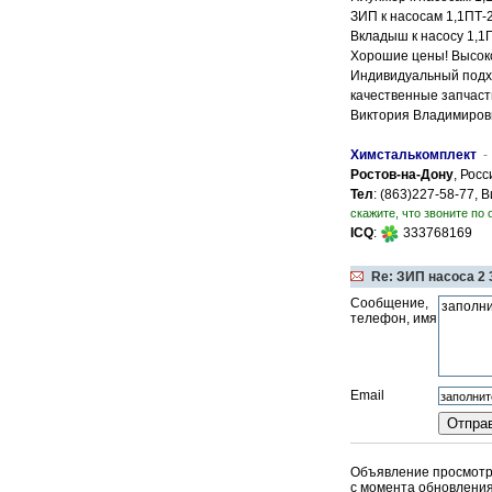
ЗИП к насосам 1,1ПТ-2
Вкладыш к насосу 1,1П
Хорошие цены! Высоко
Индивидуальный подход
качественные запчаст
Виктория Владимиров
Химсталькомплект
-
Ростов-на-Дону
, Росс
Тел
: (863)227-58-77,
скажите, что звоните по 
ICQ
:
333768169
Re: ЗИП насоса 2 
Сообщение,
телефон, имя
Email
Объявление просмотре
c момента обновления