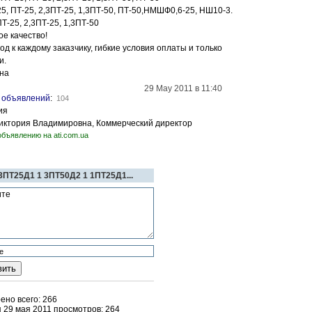
5, ПТ-25, 2,3ПТ-25, 1,3ПТ-50, ПТ-50,НМШФ0,6-25, НШ10-3.
Т-25, 2,3ПТ-25, 1,3ПТ-50
е качество!
 к каждому заказчику, гибкие условия оплаты и только
и.
на
29 May 2011 в 11:40
объявлений
:
104
ия
 Виктория Владимировна, Коммерческий директор
объявлению на ati.com.ua
3ПТ25Д1 1 3ПТ50Д2 1 1ПТ25Д1...
но всего: 266
 29 мая 2011 просмотров: 264