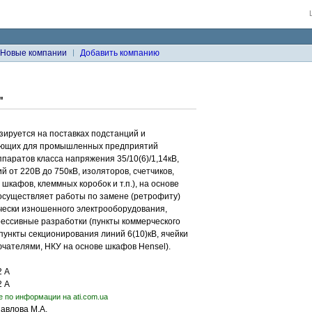
Новые компании
Добавить компанию
"
ируется на поставках подстанций и
тующих для промышленных предприятий
паратов класса напряжения 35/10(6)/1,14кВ,
 от 220В до 750кВ, изоляторов, счетчиков,
кафов, клеммных коробок и т.п.), на основе
осуществляет работы по замене (ретрофиту)
чески изношенного электрооборудования,
ессивные разработки (пункты коммерческого
 пункты секционирования линий 6(10)кВ, ячейки
чателями, НКУ на основе шкафов Hensel).
2 А
2 А
е по информации на ati.com.ua
Павлова М.А.