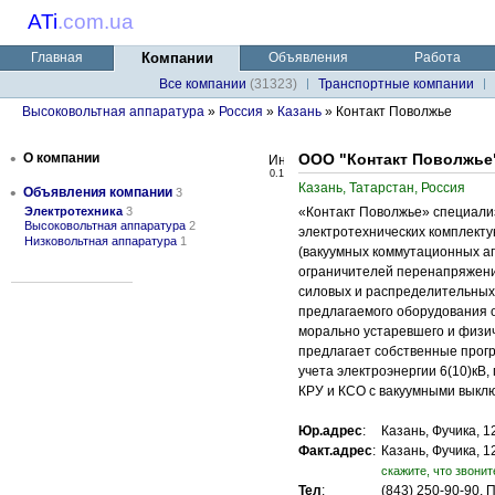
ATi
.
com.ua
Главная
Компании
Объявления
Работа
Все компании
(31323)
Транспортные компании
Высоковольтная аппаратура
»
Россия
»
Казань
» Контакт Поволжье
•
О компании
ООО "Контакт Поволжье
0.1
Казань, Татарстан, Россия
•
Объявления компании
3
Электротехника
3
«Контакт Поволжье» специализ
Высоковольтная аппаратура
2
электротехнических комплек
Низковольтная аппаратура
1
(вакуумных коммутационных ап
ограничителей перенапряжений
силовых и распределительных ш
предлагаемого оборудования 
морально устаревшего и физи
предлагает собственные прогр
учета электроэнергии 6(10)кВ,
КРУ и КСО с вакуумными выклю
Юр.адрес
:
Казань, Фучика, 1
Факт.адрес
:
Казань, Фучика, 1
cкажите, что звонит
Тел
:
(843) 250-90-90, 