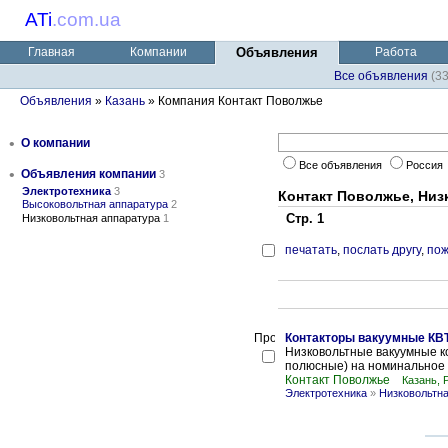
ATi
.
com.ua
Главная
Компании
Объявления
Работа
Все объявления
(3
Объявления
»
Казань
» Компания Контакт Поволжье
•
О компании
Все объявления
Россия
•
Объявления компании
3
Электротехника
3
Контакт Поволжье, Низ
Высоковольтная аппаратура
2
Стр. 1
Низковольтная аппаратура
1
печатать
,
послать другу
,
пож
Контакторы вакуумные КВТ-
Низковольтные вакуумные ко
полюсные) на номинальное 
Контакт Поволжье
Казань, 
Электротехника
»
Низковольтна