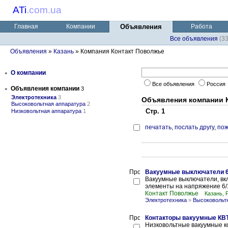
ATi
.
com.ua
Главная
Компании
Объявления
Работа
Все объявления
(3
Объявления
»
Казань
» Компания Контакт Поволжье
•
О компании
Все объявления
Россия
•
Объявления компании
3
Электротехника
3
Объявления компании 
Высоковольтная аппаратура
2
Стр. 1
Низковольтная аппаратура
1
печатать
,
послать другу
,
пож
Вакуумные выключатели 6(
Вакуумные выключатели, вк
элементы на напряжение 6/1
Контакт Поволжье
Казань, 
Электротехника
»
Высоковольт
Контакторы вакуумные КВТ-
Низковольтные вакуумные ко