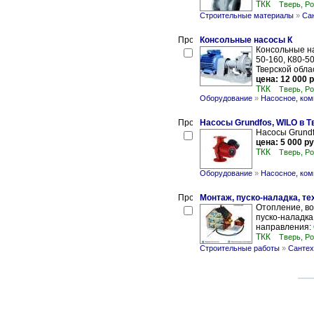
ТКК
Тверь, Р
Строительные материалы
»
Сан
Консольные насосы К
Консольные нас
50-160, К80-50
Тверской обла
цена: 12 000 р
ТКК
Тверь, Р
Оборудование
»
Насосное, ком
Насосы Grundfos, WILO в Т
Насосы Grundf
цена: 5 000 ру
ТКК
Тверь, Р
Оборудование
»
Насосное, ком
Монтаж, пуско-наладка, т
Отопление, в
пуско-наладка
направления: 
ТКК
Тверь, Р
Строительные работы
»
Сантех