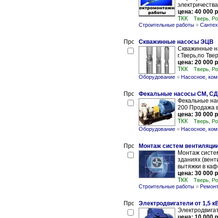
электричества
цена: 40 000 р
ТКК
Тверь, Р
Строительные работы
»
Сантех
Скважинные насосы ЭЦВ
Скважинные н
г.Тверь,по Тве
цена: 20 000 р
ТКК
Тверь, Р
Оборудование
»
Насосное, ком
Фекальные насосы СМ, СД
Фекальные на
200 Продажа в
цена: 30 000 р
ТКК
Тверь, Р
Оборудование
»
Насосное, ком
Монтаж систем вентиляции
Монтаж систе
зданиях (вент
вытяжки в каф
цена: 30 000 р
ТКК
Тверь, Р
Строительные работы
»
Ремонт
Электродвигатели от 1,5 к
Электродвигат
цена: 10 000 р