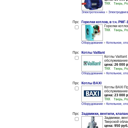
ТКК
Тверь, Р
Электротехника
»
Электродвиг
Горелки котлов, в т.ч. РМГ-
Горелки котлов
ТКК
Тверь, Р
Оборудование
»
Котельное, от
Котлы Vaillant
Котлы Vaillant
обслуживание 
цена: 26 000 р
ТКК
Тверь, Р
Оборудование
»
Котельное, от
Котлы BAXI
Котлы BAXI Пр
обслуживание 
цена: 23 000 р
ТКК
Тверь, Р
Оборудование
»
Котельное, от
Задвижки, вентили, клапа
Задвижки, вен
Тверской обла
цена: 950 руб.