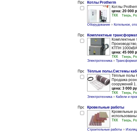
Котлы Protherm
Котлы Prother
цена: 20 000 р
ТКК
Тверь, Р
Оборудование
»
Котельное, от
Комплектные трансформат
Комплектные 
Производство,
КТПН 1000кВА-Т
цена: 45 000 р
ТКК
Тверь, Р
Электротехника
»
Трансформат
Тёплые полы.Системы каб
Тёплые полы 
Продажа розни
сооружений 1.
цена: 3 000 ру
ТКК
Тверь, Р
Электротехника
»
Кабели и про
Кровельные работы
Кровельные ра
использованы 
ТКК
Тверь, Р
Строительные работы
»
Изоляц