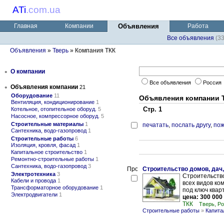
ATi
.
com.ua
Главная
Компании
Объявления
Работа
Все объявления
(3
Объявления
»
Тверь
» Компания ТКК
•
О компании
Все объявления
Россия
•
Объявления компании
21
Оборудование
11
Объявления компании 
Вентиляция, кондиционирование
1
Стр. 1
Котельное, отопительное оборуд.
5
Насосное, компрессорное оборуд.
5
Строительные материалы
1
печатать
,
послать другу
,
пож
Сантехника, водо-газопровод
1
Строительные работы
6
Изоляция, кровля, фасад
1
Капитальное строительство
1
Ремонтно-строительные работы
1
Сантехника, водо-газопровод
3
Строительство домов, дач
Электротехника
3
Строительство
Кабели и провода
1
всех видов ко
Трансформаторное оборудование
1
под ключ кварт
Электродвигатели
1
цена: 300 000
ТКК
Тверь, Р
Строительные работы
»
Капита