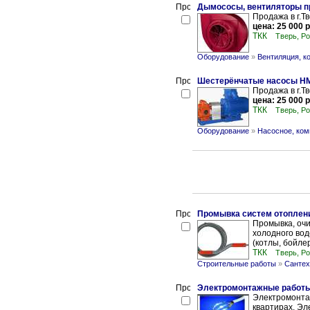
Дымососы, вентиляторы 
Продажа в г.Т
цена: 25 000 р
ТКК
Тверь, Р
Оборудование
»
Вентиляция, к
Шестерёнчатые насосы 
Продажа в г.Т
цена: 25 000 р
ТКК
Тверь, Р
Оборудование
»
Насосное, ком
Промывка систем отоплен
Промывка, очи
холодного вод
(котлы, бойле
ТКК
Тверь, Р
Строительные работы
»
Сантех
Электромонтажные работы 
Электромонта
квартирах. Эл