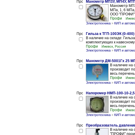
Манометр МП3У, МП4У, МТ
Манометр МП3
МПа, 1, 6 МП
ООО "ПРОФИ" п
Профи
Ижевс
Электротехника
»
КИП и автом
Гильза к ТГП-100ЭК (0-400)
В наличие на складе: Гильз
комплектующих к навесному
Профи
Ижевск, Россия
Электротехника
»
КИП и автом
Манометр ДМ-5001Гх 25 М
В наличие на
производит по
весь перечень
Профи
Ижевс
Электротехника
»
КИП и автом
Напоромер НМП-100-10-2,5
В наличие на
производит по
весь перечень
Профи
Ижевс
Электротехника
»
КИП и автом
Преобразователь давлени
В наличие на
"ПРОФИ" произ