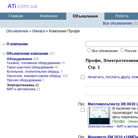
ATi
.
com.ua
Главная
Компании
Объявления
Работа
Все объявления
(3
Объявления
»
Ижевск
» Компания Профи
•
О компании
Все объявления
Россия
•
Объявления компании
227
Оборудование
205
Профи, Электротехник
Газовое, топливное оборудование
51
Стр. 1
Горно-шахтное оборудование
46
Котельное, отопительное оборуд.
3
Насосное, компрессорное оборуд.
103
печатать
,
послать другу
,
пож
Прочее оборудование
2
Электротехника
22
КИП и автоматика
22
Милливольтметр ЭВ 0630 (4
В наличие на 
производит по
весь перечень
Профи
Ижевс
Электротехника
»
КИП и автом
Манометр ДМ 2010 х16МПа