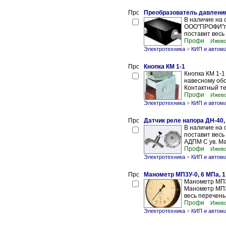
Преобразователь давлени
В наличие на
ООО"ПРОФИ"пр
поставит весь
Профи
Ижевс
Электротехника
»
КИП и автом
Кнопка КМ 1-1
Кнопка КМ 1-1
навесному об
Контактный те
Профи
Ижевс
Электротехника
»
КИП и автом
Датчик реле напора ДН-40,
В наличие на 
поставит вес
АДПМ С ув. Ма
Профи
Ижевс
Электротехника
»
КИП и автом
Манометр МП3У-0, 6 МПа, 1
Манометр МП3У
Манометр МП3
весь перечень
Профи
Ижевс
Электротехника
»
КИП и автом