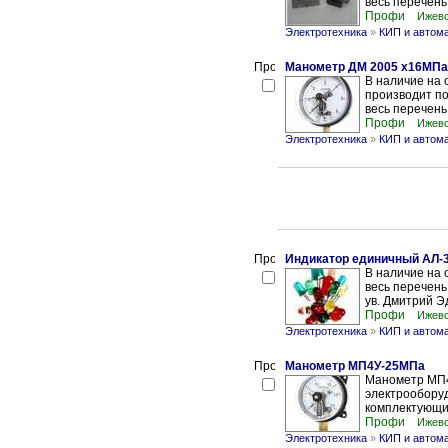
весь перечень
Профи
Ижевс
Электротехника
»
КИП и автом
Манометр ДМ 2005 х16МПа
В наличие на
производит по
весь перечень
Профи
Ижевс
Электротехника
»
КИП и автом
Индикатор единичный АЛ-
В наличие на
весь перечен
ув. Дмитрий Э
Профи
Ижевс
Электротехника
»
КИП и автом
Манометр МП4У-25МПа
Манометр МП4
электрооборуд
комплектующих
Профи
Ижевс
Электротехника
»
КИП и автом