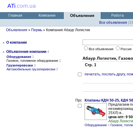
ATi
.
com.ua
Главная
Компании
Объявления
Работа
Все объявления
(3
Объявления
»
Пермь
» Компания Абаур Логистик
•
О компании
Все объявления
Россия
•
Объявления компании
4
Оборудование
1
Абаур Логистик, Газов
Газовое, топливное оборудование
1
Стр. 1
Грузоперевозки
3
Автомобильные грузоперевозки
3
печатать
,
послать другу
,
пож
Клапаны КДН 50-25, КДН 50
Предлагаем по
незамерзающий
25ХЛ) в...
цена опт: 9 50
Абаур Логисти
Оборудование
»
Газовое, топл