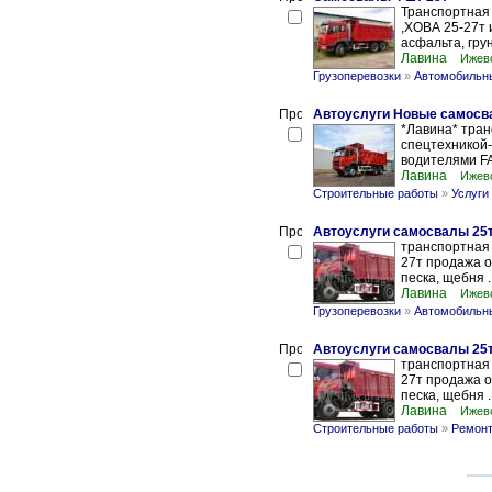
Транспортная
,ХОВА 25-27т 
асфальта, грун
Лавина
Ижевс
Грузоперевозки
»
Автомобильны
Автоуслуги Новые самосва
*Лавина* тран
спецтехникой-
водителями FA
Лавина
Ижевс
Строительные работы
»
Услуги
Автоуслуги самосвалы 25
транспортная
27т продажа оп
песка, щебня 
Лавина
Ижевс
Грузоперевозки
»
Автомобильны
Автоуслуги самосвалы 25
транспортная
27т продажа оп
песка, щебня 
Лавина
Ижевс
Строительные работы
»
Ремонт