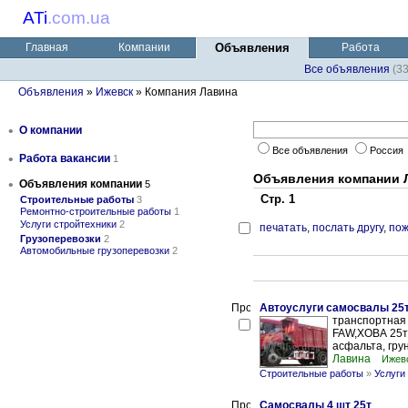
ATi
.
com.ua
Главная
Компании
Объявления
Работа
Все объявления
(3
Объявления
»
Ижевск
» Компания Лавина
•
О компании
Все объявления
Россия
•
Работа вакансии
1
Объявления компании 
•
Объявления компании
5
Стр. 1
Строительные работы
3
Ремонтно-строительные работы
1
Услуги стройтехники
2
печатать
,
послать другу
,
пож
Грузоперевозки
2
Автомобильные грузоперевозки
2
Автоуслуги самосвалы 25
транспортная
FAW,ХОВА 25т 
асфальта, грун
Лавина
Ижевс
Строительные работы
»
Услуги
Самосвалы 4 шт 25т