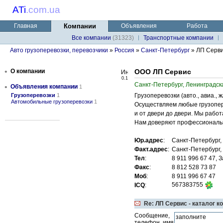
ATi
.
com.ua
Главная
Компании
Объявления
Работа
Все компании
(31323)
Транспортные компании
Авто грузоперевозки, перевозчики
»
Россия
»
Санкт-Петербург
» ЛП Серв
•
О компании
ООО ЛП Сервис
0.1
Санкт-Петербург, Ленинградск
•
Объявления компании
1
Грузоперевозки
1
Грузоперевозки (авто., авиа., ж
Автомобильные грузоперевозки
1
Осуществляем любые грузоперев
и от двери до двери. Мы работ
Нам доверяют профессионалы. Б
Юр.адрес
:
Санкт-Петербург,
Факт.адрес
:
Санкт-Петербург,
Тел
:
8 911 996 67 47, 
Факс
:
8 812 528 73 87
Моб
:
8 911 996 67 47
567383755
ICQ
:
Re: ЛП Сервис - каталог к
Сообщение,
телефон, имя