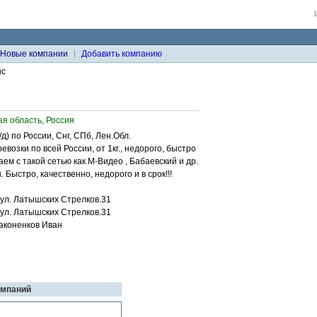
Новые компании
Добавить компанию
ис
ая область, Россия
/д) по России, Снг, СПб, Лен.Обл.
озки по всей России, от 1кг., недорого, быстро
аем с такой сетью как М-Видео , Бабаевский и др.
ыстро, качественно, недорого и в срок!!!
 ул. Латышских Стрелков.31
 ул. Латышских Стрелков.31
Законенков Иван
омпаний