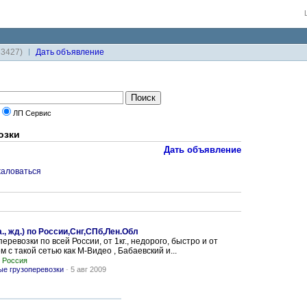
33427)
Дaть объявление
ЛП Сервис
озки
Дать объявление
аловаться
а., жд.) по России,Снг,СПб,Лен.Обл
евозки по всей России, от 1кг., недорого, быстро и от
 с такой сетью как М-Видео , Бабаевский и...
, Россия
е грузоперевозки
-
5 авг 2009