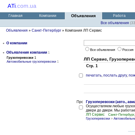
ATi
.
com.ua
Главная
Компании
Объявления
Работа
Все объявления
(3
Объявления
»
Санкт-Петербург
» Компания ЛП Сервис
•
О компании
Все объявления
Россия
•
Объявления компании
1
Грузоперевозки
1
ЛП Сервис, Грузоперев
Автомобильные грузоперевозки
1
Стр. 1
печатать
,
послать другу
,
пож
Грузоперевозки (авто., ави
Осуществляем любые грузопер
двери до двери. Мы работаем
ЛП Сервис
Санкт-Петербург
Грузоперевозки
»
Автомобильны