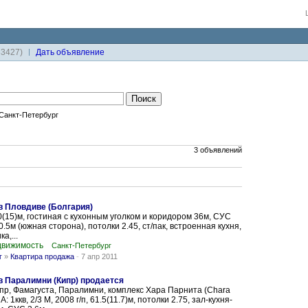
33427)
Дaть объявление
Санкт-Петербург
3 объявлений
в Пловдиве (Болгария)
70(15)м, гостиная с кухонным уголком и коридором 36м, СУС
0.5м (южная сторона), потолки 2.45, ст/пак, встроенная кухня,
а,...
движимость
Санкт-Петербург
г
»
Квартира продажа
-
7 апр 2011
в Паралимни (Кипр) продается
пр, Фамагуста, Паралимни, комплекс Хара Парнита (Chara
 А: 1ккв, 2/3 М, 2008 г/п, 61.5(11.7)м, потолки 2.75, зал-кухня-