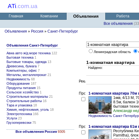
ATi
.
com.ua
Главная
Компании
Объявления
Работа
Все объявления
(3
Объявления
»
Россия
»
Санкт-Петербург
Объявления Санкт-Петербург
Ленинградская область
Авиа авто ж/д море техника
122
Бытовая техника
1
Бытовые товары, одежда
13
1-комнатная квартира
Древесина, бумага
7
Найдено:
Компьютеры, офис
7
Металлы, металлопрокат
21
Недвижимость
68
Оборудование
187
Продукты питания
15
Сельское хозяйство
1
1-комнатная квартира 70м 
Строительные материалы
21
1ккв, 4/13 М, 
Строительные работы
16
8.5м, балкон 1
Тара и упаковка
18
бытовая техник
Химия, нефтехимия, уголь
18
Александр не
Электротехника
166
Недвижимость Санкт-Петербур
Услуги
23
Грузоперевозки
75
1-комнатная квартира 61м 
Республика Ки
Все объявления Россия
9305
Parnitha), блок