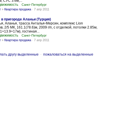
, СУС 3.6м,...
движимость
Санкт-Петербург
г
»
Квартира продажа
-
7 апр 2011
 в пригороде Аланьи (Турция)
ья, Аланья, трасса Анталья-Мерсин, комплекс Lion
кв, 2/5 МК, 161.1(78.6)м, 2009 г/п, с отделкой, потолки 2.85м,
1+13.9+17м), гостиная...
движимость
Санкт-Петербург
г
»
Квартира продажа
-
7 апр 2011
лать другу выделенные
-
пожаловаться на выделенные