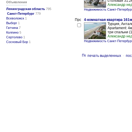
столовая 31.2м
Объявления
Александр не
Ленинградская область
795
Недвижимость Санкт-Петербур
Санкт-Петербург
779
Всеволожск
1
4-комнатная квартира 161м
Выборг
1
Турция, Антал
Гатчина
7
Apartament: 4к
три спальни (1
Колпино
5
Александр не
Сертолово
1
Недвижимость Санкт-Петербур
Сосновый Бор
1
печать выделенных
-
пос