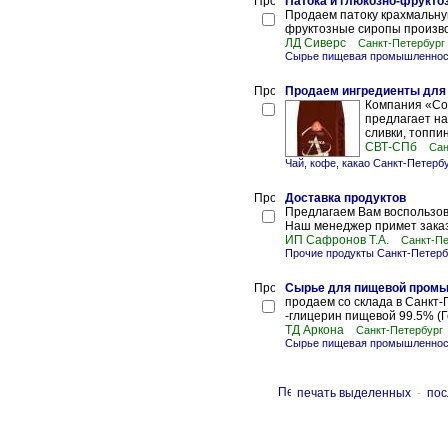
Патока и глюкозно-фрукто
Продаем патоку крахмальну
фруктозные сиропы производ
ЛД Сиверс
Санкт-Петербург
Сырье пищевая промышленност
Продаем ингредиенты для
Компания «Со
предлагает на
сливки, топпинг
СВТ-СПб
Сан
Чай, кофе, какао Санкт-Петерб
Доставка продуктов
Предлагаем Вам воспользова
Наш менеджер примет заказ, 
ИП Сафронов Т.А.
Санкт-Пе
Прочие продукты Санкт-Петерб
Сырье для пищевой пром
продаем со склада в Санкт-
-глицерин пищевой 99.5% (Г
ТД Аркона
Санкт-Петербург
Сырье пищевая промышленност
печать выделенных
-
пос