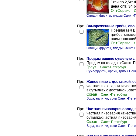
1кг и по 2,5кг
цена опт: 34 р
ОптСервис
С
Овощи, фрукты, плоды Санкт-П
Замороженные грибы, овощ
Предлагаем В
грибов, овоще
наименований!
ОптСервис
С
Овощи, фрукты, плоды Санкт-П
Продам вишню сушеную с 
Продам со склада в Санкт-
Гроут
Санкт-Петербург
Сухофрукты, орехи, грибы Сан
Живое пиво с доставкой ,с
частная пивоварня качестве
в бутылках,с доставкой, све
Океан
Санкт-Петербург
Вода, напитки, соки Санкт-Пете
Частная пивоварня.солод 
частная пивоварня качестве
бутылках,частная пивоварня
Океан
Санкт-Петербург
Вода, напитки, соки Санкт-Пете