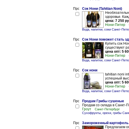
Cок Нони (Tahitian Noni)
Необязательно
здоровье. Каж
цена: 7 250 ру
Нони-Питер
Вода, напитки, соки Санкт-Пете
Сок Нони поможет стать зд
Купить сок Но
существуют ра
цена опт: 5 60
Нони-Питер
Вода, напитки, соки Санкт-Пете
Сок нони
tahitian noni 
успешный выс
цена опт: 5 60
Нони-Питер
Вода, напитки, соки Санкт-Пете
Продам Грибы сушеные
Продам со склада в Санкт-
Гроут
Санкт-Петербург
Сухофрукты, орехи, грибы Сан
Замороженный картофель 
Предлагаем оп