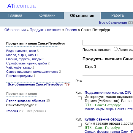
ATi
.
com.ua
Главная
Компании
Объявления
Работа
Все объявления
(3
Объявления
»
Продукты питания
»
Россия
» Санкт-Петербург
Продукты питания Санкт-Петербург
Продукты питания:
Ленингра
Вода, напитки, соки
5
Масло, сыры, жиры
1
Продукты питания Санк
Овощи, фрукты, плоды
3
Сухофрукты, орехи, грибы
2
Стр. 1
Чай, кофе, какао
1
Сырье пищевая промышленность
2
Прочие продукты
1
Все объявления Санкт-Петербург
779
Подсолнечное масло. CIP.
Продукты питания
Интересует масло подсолнечн
Ленинградская область
15
Термез (Узбекистан). Ваши 
ЭТК
Санкт-Петербург
15
Санкт-Петербург
Масло, сыры, жиры Санкт-Пете
Россия
233 - все регионы
Купим свежие овощи.
Купим свежие овощи с достав
ЭТК
Санкт-Петербург
Овощи, фрукты, плоды Санкт-П