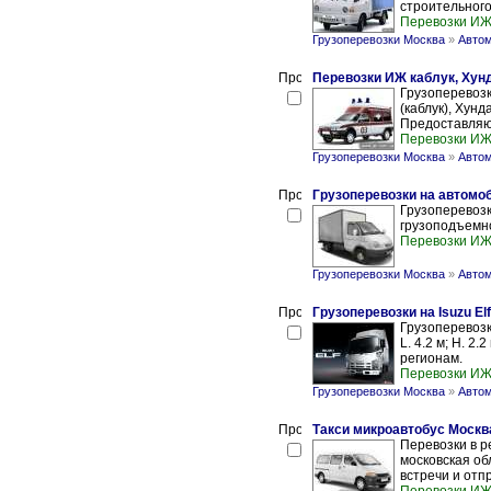
строительного
Перевозки И
Грузоперевозки Москва
»
Автом
Перевозки ИЖ каблук, Хунд
Грузоперевоз
(каблук), Хун
Предоставляют
Перевозки И
Грузоперевозки Москва
»
Автом
Грузоперевозки на автомо
Грузоперевозк
грузоподъемно
Перевозки И
Грузоперевозки Москва
»
Автом
Грузоперевозки на Isuzu E
Грузоперевозк
L. 4.2 м; H. 2
регионам.
Перевозки И
Грузоперевозки Москва
»
Автом
Такси микроавтобус Москва
Перевозки в р
московская об
встречи и отпр