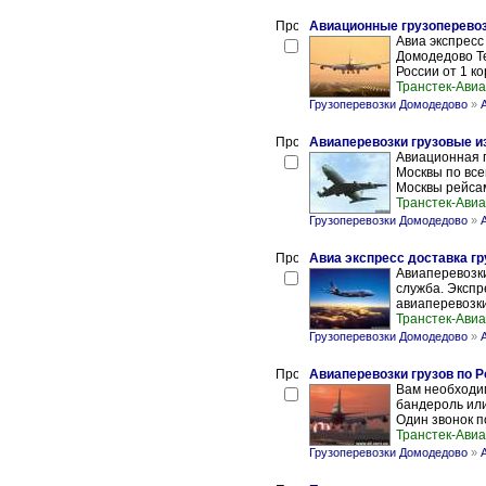
Авиационные грузоперевозки
Авиа экспресс
Домодедово Т
России от 1 ко
Транстек-Авиа
Грузоперевозки Домодедово
»
Авиаперевозки грузовые и
Авиационная п
Москвы по все
Москвы рейсам
Транстек-Авиа
Грузоперевозки Домодедово
»
Авиа экспресс доставка гр
Авиаперевозки
служба. Экспр
авиаперевозки
Транстек-Авиа
Грузоперевозки Домодедово
»
Авиаперевозки грузов по Р
Вам необходим
бандероль или
Один звонок п
Транстек-Авиа
Грузоперевозки Домодедово
»