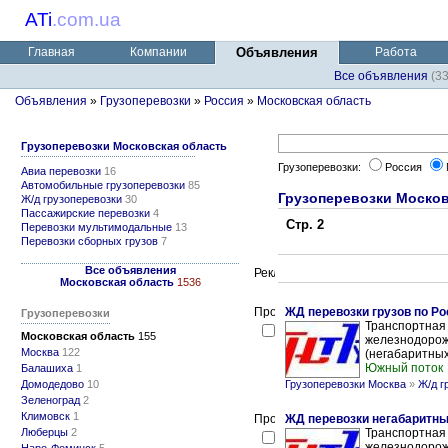
ATi
.
com.ua
Главная
Компании
Объявления
Работа
Все объявления
(3
Объявления
»
Грузоперевозки
»
Россия
»
Московская область
Грузоперевозки Московская область
Грузоперевозки:
Россия
Авиа перевозки
16
Автомобильные грузоперевозки
85
Грузоперевозки Москов
Ж/д грузоперевозки
30
Пассажирские перевозки
4
Стр. 2
Перевозки мультимодальные
13
Перевозки сборных грузов
7
Все объявления
Московская область
1536
ЖД перевозки грузов по Ро
Грузоперевозки
Транспортная 
Московская область
155
железнодорож
Москва
122
(негабаритных
Южный поток
Балашиха
1
Домодедово
10
Грузоперевозки Москва
»
Ж/д г
Зеленоград
2
Климовск
1
ЖД перевозки негабаритных
Люберцы
2
Транспортная 
железнодорож