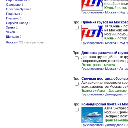
Наро-Фоминск
5
(негабаритных
Одинцово
1
Южный поток
Орехово-Зуево
1
Грузоперевозки Москва
»
Ж/д г
Подольск
2
Пушкино
1
Приемка грузов на Москов
Сергиев Посад
1
ТК "Южный пот
Химки
1
на Московском
Чехов
3
России, помощ
Щелково
2
Южный поток
Россия
721 - все регионы
Грузоперевозки Москва
»
Ж/д г
Доставка различный грузо
доставка грузов ,сборные г
сопровождение,сертификация
Экспотранс
Москва
Грузоперевозки Москва
»
Автом
Срочная доставка сборных 
Авиационная перевозка сроч
всех аэропортов Москвы рей
Транстек-Авиа
Домодедово,
Грузоперевозки Домодедово
»
Командирская почта из Мо
Авиа Экспресс
России. Срочн
Экспресс почта
Транстек-Авиа
Грузоперевозки Домодедово
»