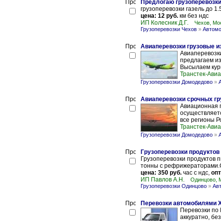
Предлогаю грузоперевозки 
грузоперевозки газель до 1.
цена: 12 руб.
км без ндс
ИП Колесник Д.Г.
Чехов, Мо
Грузоперевозки Чехов
»
Автомо
Авиаперевозки грузовые из
Авиаперевозки
предлагаем из
Высылаем курь
Транстек-Авиа
Грузоперевозки Домодедово
»
Авиаперевозки срочных гр
Авиационная п
осуществляетс
все регионы Ро
Транстек-Авиа
Грузоперевозки Домодедово
»
Грузоперевозки продуктов
Грузоперевозки продуктов п
тонны с рефрижераторами.О
цена: 350 руб.
час с ндс,
опт
ИП Павлов А.Н.
Одинцово, 
Грузоперевозки Одинцово
»
Ав
Перевозки автомобилями Х
Перевозки по 
аккуратно, бе