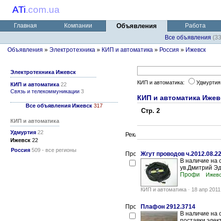
ATi
.
com.ua
Главная
Компании
Объявления
Работа
Все объявления
(3
Объявления
»
Электротехника
»
КИП и автоматика
»
Россия
»
Ижевск
Электротехника Ижевск
КИП и автоматика:
Удмурти
КИП и автоматика
22
Связь и телекоммуникации
3
КИП и автоматика Ижев
Все объявления Ижевск
317
Стр. 2
КИП и автоматика
Удмуртия
22
Ижевск
22
Россия
509 - все регионы
Жгут проводов ч.2012.08.
В наличие на 
ув.Дмитрий Э
Профи
Ижев
КИП и автоматика
-
18 апр 2011
Плафон 2912.3714
В наличие на
поставки элек