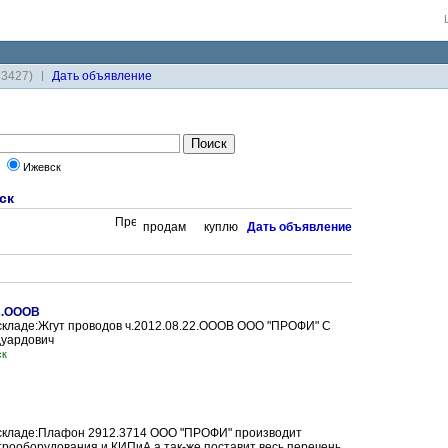
33427)
Дaть объявление
я
Ижевск
ск
продам
куплю
Дaть объявление
22.ОООВ
складе:Жгут проводов ч.2012.08.22.ОООВ ООО "ПРОФИ" С
дуардович
ск
 складе:Плафон 2912.3714 ООО "ПРОФИ" производит
трооборудования и КИПиА,а так-же поставит весь перечень