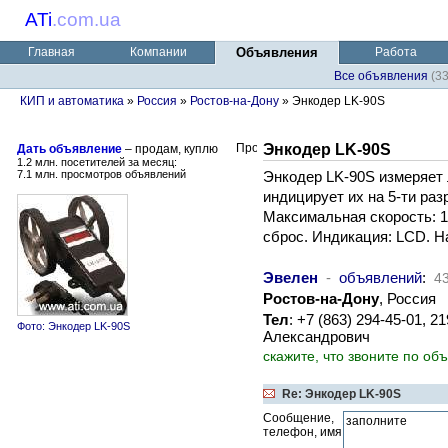
ATi
.
com.ua
Главная
Компании
Объявления
Работа
Все объявления
(3
КИП и автоматика
»
Россия
»
Ростов-на-Дону
» Энкодер LK-90S
Энкодер LK-90S
Дать объявление
– продам, куплю
1.2 млн. посетителей за месяц:
7.1 млн. просмотров объявлений
Энкодер LK-90S измеряет
индицирует их на 5-ти ра
Максимальная скорость: 1
сброс. Индикация: LCD. Н
Эвелен
-
объявлений
:
4
Ростов-на-Дону
, Россия
Тел
: +7 (863) 294-45-01, 
Фото: Энкодер LK-90S
Александрович
скажите, что звоните по об
Re: Энкодер LK-90S
Сообщение,
телефон, имя