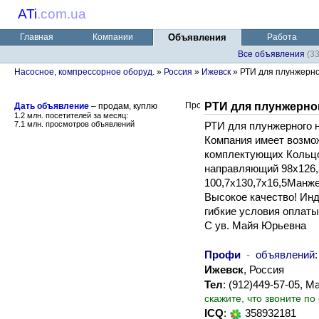
ATi
.
com.ua
Главная
Компании
Объявления
Работа
Все объявления
(3
Насосное, компрессорное оборуд.
»
Россия
»
Ижевск
» РТИ для плунжерно
РТИ для плунжерно
Дать объявление
– продам, куплю
1.2 млн. посетителей за месяц:
7.1 млн. просмотров объявлений
РТИ для плунжерного 
Компания имеет возмож
комплектующих Кольцо
направляющий 98х126,
100,7х130,7х16,5Манж
Высокое качество! Инд
гибкие условия оплаты
С ув. Майя Юрьевна
Профи
-
объявлений
Ижевск
, Россия
Тел
: (912)449-57-05,
скажите, что звоните по
ICQ
:
358932181