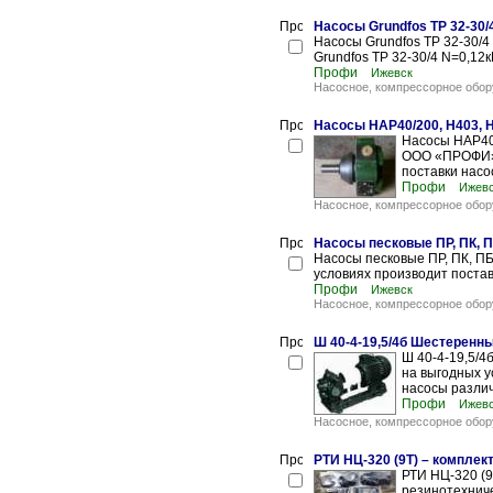
Насосы Grundfos TP 32-30/
Насосы Grundfos TP 32-30
Grundfos TP 32-30/4 N=0,12
Профи
Ижевск
Насосное, компрессорное обор
Насосы НАР40/200, Н403,
Насосы НАР40
ООО «ПРОФИ» н
поставки насо
Профи
Ижев
Насосное, компрессорное обор
Насосы песковые ПР, ПК, 
Насосы песковые ПР, ПК, 
условиях производит постав
Профи
Ижевск
Насосное, компрессорное обор
Ш 40-4-19,5/4б Шестеренн
Ш 40-4-19,5/
на выгодных у
насосы различ
Профи
Ижев
Насосное, компрессорное обор
РТИ НЦ-320 (9Т) – комплек
РТИ НЦ-320 (9
резинотехнич