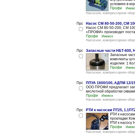
условиях в кор
Профи
Ижев
Насосное, компрессорное обор
Насос СМ 80-50-200, СМ 10
Насос СМ 80-50-200, СМ 10
«ПРОФИ» производит постав
Профи
Ижевск
Насосное, компрессорное обор
Запасные части НБТ-600, 
Запасные част
комплекты што
изделия: 1 Ко
Профи
Ижев
Насосное, компрессорное обор
ППУА 1600/100, АДПМ 12/15
ООО ПРОФИ предлагает запа
кислотной обработки скважи
Профи
Ижевск
Насосное, компрессорное обор
РТИ к насосам ПТ25, 1.1ПТ
РТИ к насосам
прокладки Ком
РТИ к насосу 
Профи
Ижев
Насосное, компрессорное обор