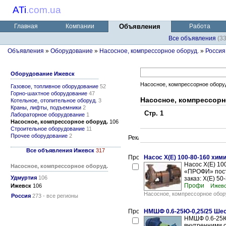
ATi
.
com.ua
Главная
Компании
Объявления
Работа
Все объявления
(3
Объявления
»
Оборудование
»
Насосное, компрессорное оборуд.
»
Россия
Оборудование Ижевск
Насосное, компрессорное обору
Газовое, топливное оборудование
52
Горно-шахтное оборудование
47
Насосное, компрессорн
Котельное, отопительное оборуд.
3
Краны, лифты, подъемники
2
Стр. 1
Лабораторное оборудование
1
Насосное, компрессорное оборуд.
106
Строительное оборудование
11
Прочее оборудование
2
Все объявления Ижевск
317
Насос Х(Е) 100-80-160 хим
Насос Х(Е) 10
Насосное, компрессорное оборуд.
«ПРОФИ» поста
Удмуртия
106
заказ: Х(Е) 50
Профи
Ижевск
106
Ижев
Насосное, компрессорное обор
Россия
273 - все регионы
НМШФ 0.6-25Ю-0,25/25 Ше
НМШФ 0.6-25Ю
внутренними 