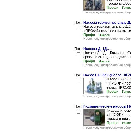
поршень ф90 
Профи
Ижев
Насосное, компрессорное обор
Насосы горизонтальные Д,
Насосы горизонтальные Д,1
«ПРОФИ» поставит на выгодны
Профи
Ижевск
Насосное, компрессорное обор
Насосы Д. 1Д…
Насосы Д. 1Д… Компания ОО
сроки со склада и под заказ 
Профи
Ижевск
Насосное, компрессорное обор
Насос НК 65/35;Насос НК 20
Насос НК 65/3
«ПРОФИ» поста
заказ: НК 65/3
Профи
Ижев
Насосное, компрессорное обор
Гидравлические насосы Н
Гидравлическ
«ПРОФИ» пост
склада и под з
Профи
Ижев
Насосное, компрессорное обор