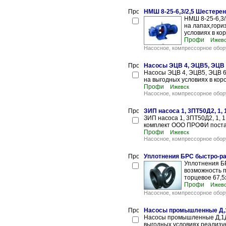
НМШ 8-25-6,3/2,5 Шестере
НМШ 8-25-6,3
на лапах,гор
условиях в кор
Профи
Ижев
Насосное, компрессорное обор
Насосы ЭЦВ 4, ЭЦВ5, ЭЦВ 
Насосы ЭЦВ 4, ЭЦВ5, ЭЦВ 
на выгодных условиях в корот
Профи
Ижевск
Насосное, компрессорное обор
ЗИП насоса 1, 3ПТ50Д2, 1, 
ЗИП насоса 1, 3ПТ50Д2, 1, 1
комплект ООО ПРОФИ постав
Профи
Ижевск
Насосное, компрессорное обор
Уплотнения БРС быстро-р
Уплотнения Б
возможность 
торцевое 67,5
Профи
Ижев
Насосное, компрессорное обор
Насосы промышленные Д,
Насосы промышленные Д,1
выгодных условиях реализуе