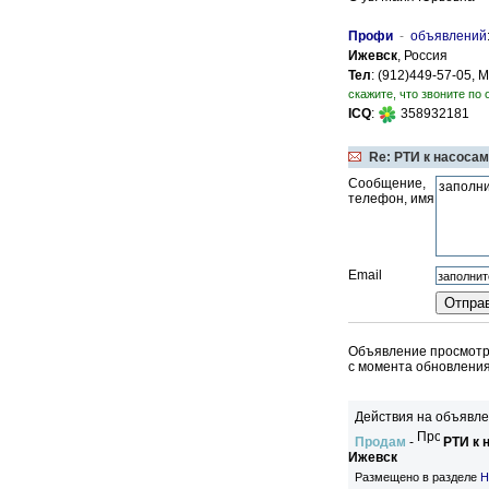
Профи
-
объявлений
Ижевск
, Россия
Тел
: (912)449-57-05,
скажите, что звоните по 
ICQ
:
358932181
Re: РТИ к насосам
Сообщение,
телефон, имя
Email
Объявление просмотре
c момента обновления
Действия на объявле
Продам
-
РТИ к 
Ижевск
Размещено в разделе
Н