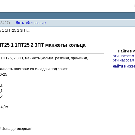
33427)
Дaть объявление
 1 1ПТ25 2 3ПТ...
ПТ25 1 1ПТ25 2 3ПТ манжеты кольца
Найти в 
рти насосам 
.1ПТ25, 2.3ПТ, манжеты,кольца, резинки, пружинки,
рти насосам 
найти
в Ижев
ность поставки со склада и под заказ:
6-25
Д1
Д1
Д2
-4,0м
! Цена договорная!