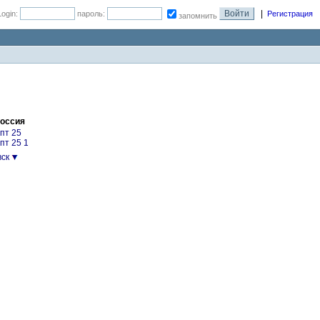
|
Login:
пароль:
Регистрация
запомнить
Россия
пт 25
пт 25 1
ск