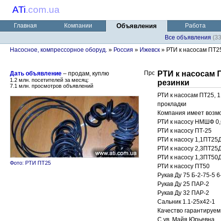
ATi
.
com.ua
Главная
Компании
Объявления
Работа
Все объявления
(3
Насосное, компрессорное оборуд.
»
Россия
»
Ижевск
» РТИ к насосам ПТ25
РТИ к насосам 
Дать объявление
– продам, куплю
1.2 млн. посетителей за месяц:
резинки
7.1 млн. просмотров объявлений
РТИ к насосам ПТ25, 1
прокладки
Компания имеет возмож
РТИ к насосу НМШФ 0,
РТИ к насосу ПТ-25
РТИ к насосу 1,1ПТ25
РТИ к насосу 2,3ПТ25
РТИ к насосу 1,3ПТ50
Фото: РТИ ПТ25
РТИ к насосу ПТ50
Рукав Ду 75 Б-2-75-5 6
Рукав Ду 25 ПАР-2
Рукав Ду 32 ПАР-2
Сальник 1.1-25х42-1
Качество гарантируем
С ув. Майя Юрьевна