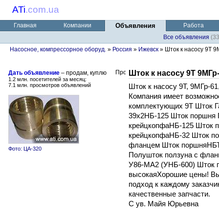
ATi
.
com.ua
Главная
Компании
Объявления
Работа
Все объявления
(3
Насосное, компрессорное оборуд.
»
Россия
»
Ижевск
» Шток к насосу 9Т 
Шток к насосу 9Т 9МГр
Дать объявление
– продам, куплю
1.2 млн. посетителей за месяц:
7.1 млн. просмотров объявлений
Шток к насосу 9Т, 9МГр-61
Компания имеет возможнос
комплектующих 9Т Шток Г
39х2НБ-125 Шток поршня 
крейцкопфаНБ-125 Шток п
крейцкопфаНБ-32 Шток по
фланцем Шток поршняНБТ
Фото: ЦА-320
Полушток ползуна с флан
У86-МА2 (УНБ-600) Шток 
высокаяХорошие цены! Вы
подход к каждому заказчик
качественные запчасти.
С ув. Майя Юрьевна