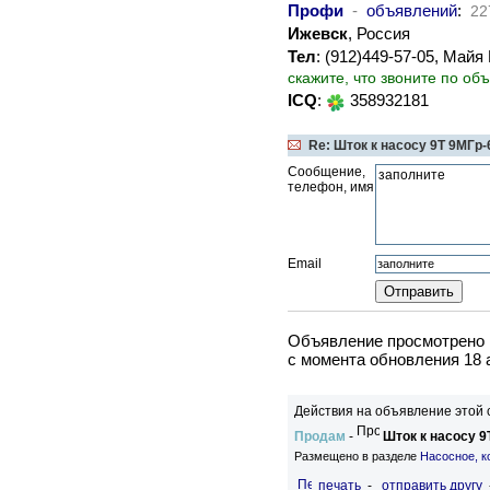
Профи
-
объявлений
:
22
Ижевск
, Россия
Тел
: (912)449-57-05, Май
скажите, что звоните по об
ICQ
:
358932181
Re: Шток к насосу 9Т 9МГр-
Сообщение,
телефон, имя
Email
Объявление просмотрено в
c момента обновления 18 
Действия на объявление этой 
Продам
-
Шток к насосу 9
Размещено в разделе
Насосное, к
печать
-
отправить другу