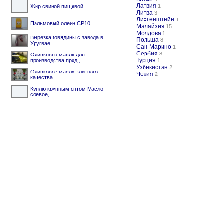
Латвия
1
Жир свиной пищевой
Литва
3
Лихтенштейн
1
Пальмовый олеин CP10
Малайзия
15
Молдова
1
Вырезка говядины с завода в
Польша
8
Уругвае
Сан-Марино
1
Сербия
8
Оливковое масло для
Турция
производства прод.,
1
Узбекистан
2
Оливковое масло элитного
Чехия
2
качества.
Куплю крупным оптом Масло
соевое,