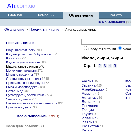
ATi
.
com.ua
Главная
Компании
Объявления
Работа
Все объявления
(3
Объявления
»
Продукты питания
» Масло, сыры, жиры
Продукты питания
Продукты питания
Масл
Вода, напитки, соки
200
Кондитерские, хлебобулочные
371
Масло, сыры, жиры
Консервы
221
Крупы, мука, макароны
863
Стр.
1
2
3
4
5
Масло, сыры, жиры
540
Молочные продукты
172
Мясные продукты
757
Овощи, фрукты, плоды
1248
Россия
Мо
15
Приправы, специи, соусы
381
Украина
Ба
425
Рыба и морепродукты
981
Азербайджан
Кр
6
Сахар, мёд
348
Армения
Са
1
Сухофрукты, орехи, грибы
564
Беларусь
Ул
10
Чай, кофе, какао
759
Болгария
1
Сырье пищевая промышленность
934
Германия
1
Прочие продукты
308
Греция
5
Грузия
3
Все объявления
(
333931
)
Испания
6
Италия
3
Последние объявления
Казахстан
11
Китай
4