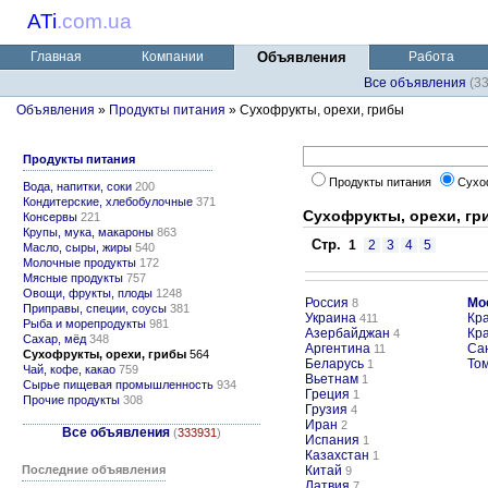
ATi
.
com.ua
Главная
Компании
Объявления
Работа
Все объявления
(3
Объявления
»
Продукты питания
» Сухофрукты, орехи, грибы
Продукты питания
Продукты питания
Сухо
Вода, напитки, соки
200
Кондитерские, хлебобулочные
371
Сухофрукты, орехи, гр
Консервы
221
Крупы, мука, макароны
863
Стр.
1
2
3
4
5
Масло, сыры, жиры
540
Молочные продукты
172
Мясные продукты
757
Овощи, фрукты, плоды
1248
Россия
Мо
8
Приправы, специи, соусы
381
Украина
Кр
411
Рыба и морепродукты
981
Азербайджан
Кр
4
Сахар, мёд
348
Аргентина
Са
11
Сухофрукты, орехи, грибы
564
Беларусь
То
1
Чай, кофе, какао
759
Вьетнам
1
Сырье пищевая промышленность
934
Греция
1
Прочие продукты
308
Грузия
4
Иран
2
Все объявления
(
333931
)
Испания
1
Казахстан
1
Последние объявления
Китай
9
Латвия
7