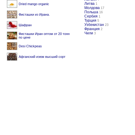
Литва
1
Dried mango organic
Молдова
17
Польша
16
Фисташки из Ирана.
Сербия
1
Турция
5
Узбекистан
23
Шафран
Франция
2
Чили
3
Фисташки Иран оптом от 20 тонн
по цене
Desi Chickpeas
Афганский изюм высший сорт