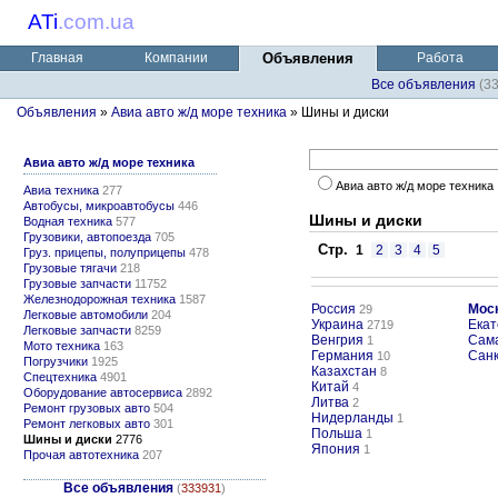
ATi
.
com.ua
Главная
Компании
Объявления
Работа
Все объявления
(3
Объявления
»
Авиа авто ж/д море техника
» Шины и диски
Авиа авто ж/д море техника
Авиа авто ж/д море техника
Авиа техника
277
Автобусы, микроавтобусы
446
Шины и диски
Водная техника
577
Грузовики, автопоезда
705
Стр.
1
2
3
4
5
Груз. прицепы, полуприцепы
478
Грузовые тягачи
218
Грузовые запчасти
11752
Железнодорожная техника
1587
Россия
Мос
29
Легковые автомобили
204
Украина
Екат
2719
Легковые запчасти
8259
Венгрия
Сам
1
Мото техника
163
Германия
Санк
10
Погрузчики
1925
Казахстан
8
Спецтехника
4901
Китай
4
Оборудование автосервиса
2892
Литва
2
Ремонт грузовых авто
504
Нидерланды
1
Ремонт легковых авто
301
Польша
1
Шины и диски
2776
Япония
1
Прочая автотехника
207
Все объявления
(
333931
)