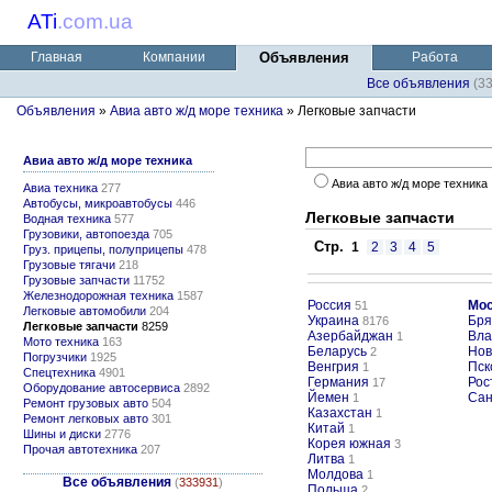
ATi
.
com.ua
Главная
Компании
Объявления
Работа
Все объявления
(3
Объявления
»
Авиа авто ж/д море техника
» Легковые запчасти
Авиа авто ж/д море техника
Авиа авто ж/д море техника
Авиа техника
277
Автобусы, микроавтобусы
446
Легковые запчасти
Водная техника
577
Грузовики, автопоезда
705
Стр.
1
2
3
4
5
Груз. прицепы, полуприцепы
478
Грузовые тягачи
218
Грузовые запчасти
11752
Железнодорожная техника
1587
Россия
Мос
51
Легковые автомобили
204
Украина
Бря
8176
Легковые запчасти
8259
Азербайджан
Вла
1
Мото техника
163
Беларусь
Нов
2
Погрузчики
1925
Венгрия
Пск
1
Спецтехника
4901
Германия
Рос
17
Оборудование автосервиса
2892
Йемен
Сан
1
Ремонт грузовых авто
504
Казахстан
1
Ремонт легковых авто
301
Китай
1
Шины и диски
2776
Корея южная
3
Прочая автотехника
207
Литва
1
Молдова
1
Все объявления
(
333931
)
Польша
2