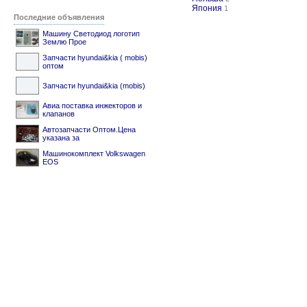
Япония
1
Последние объявления
Машину Светодиод логотип
Землю Прое
Запчасти hyundai&kia ( mobis)
оптом
Запчасти hyundai&kia (mobis)
Авиа поставка инжекторов и
клапанов
Автозапчасти Оптом.Цена
указана за
Машинокомплект Volkswagen
EOS