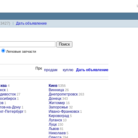
33427)
Дaть объявление
Легковые запчасти
продам
куплю
Дaть объявление
ква
Киев
4
5356
нск
Винница
1
26
дивосток
Днепропетровск
27
263
осибирск
Донецк
1
343
ов
Житомир
1
16
тов-на-Дону
Запорожье
1
32
кт-Петербург
Ивано-Франковск
5
1
Кировоград
5
Луганск
10
Луцк
150
Львов
81
Николаев
5
Одесса
294