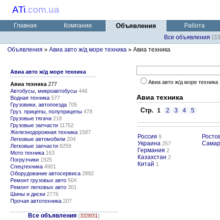
ATi
.
com.ua
Главная
Компании
Объявления
Работа
Все объявления
(3
Объявления
»
Авиа авто ж/д море техника
» Авиа техника
Авиа авто ж/д море техника
Авиа авто ж/д море техника
Авиа техника
277
Автобусы, микроавтобусы
446
Авиа техника
Водная техника
577
Грузовики, автопоезда
705
Стр.
1
2
3
4
5
Груз. прицепы, полуприцепы
478
Грузовые тягачи
218
Грузовые запчасти
11752
Железнодорожная техника
1587
Россия
Росто
9
Легковые автомобили
204
Украина
Сама
257
Легковые запчасти
8259
Германия
2
Мото техника
163
Казахстан
2
Погрузчики
1925
Китай
1
Спецтехника
4901
Оборудование автосервиса
2892
Ремонт грузовых авто
504
Ремонт легковых авто
301
Шины и диски
2776
Прочая автотехника
207
Все объявления
(
333931
)