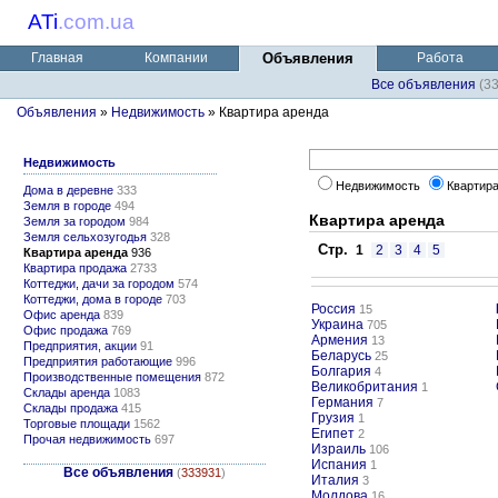
ATi
.
com.ua
Главная
Компании
Объявления
Работа
Все объявления
(3
Объявления
»
Недвижимость
» Квартира аренда
Недвижимость
Недвижимость
Квартира
Дома в деревне
333
Земля в городе
494
Квартира аренда
Земля за городом
984
Земля сельхозугодья
328
Стр.
1
2
3
4
5
Квартира аренда
936
Квартира продажа
2733
Коттеджи, дачи за городом
574
Коттеджи, дома в городе
703
Россия
15
Офис аренда
839
Украина
705
Офис продажа
769
Армения
13
Предприятия, акции
91
Беларусь
25
Предприятия работающие
996
Болгария
4
Производственные помещения
872
Великобритания
1
Склады аренда
1083
Германия
7
Склады продажа
415
Грузия
1
Торговые площади
1562
Египет
2
Прочая недвижимость
697
Израиль
106
Испания
1
Все объявления
(
333931
)
Италия
3
Молдова
16