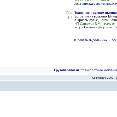
ИП Килов Х.Б.
Нальчик
Авиа авто ж/д море техника На
Транспорт группам лыжник
Встретим на вокзалах Минер
в Приэльбрусье, Чегем-Баши
ИП Саракуев Б.М.
Нальчик
Услуги Нальчик
»
Досуг, спорт,
печать выделенных
-
пос
Грузоперевозки
:
транспортные компани
Copyright © 2000 -