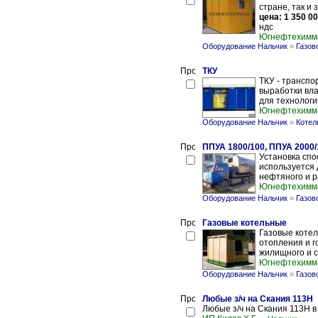
стране, так и 
цена: 1 350 00
ндс
Югнефтехим
Оборудование Нальчик
»
Газов
ТКУ
ТКУ - транспо
выработки вл
для технологи
Югнефтехим
Оборудование Нальчик
»
Котел
ППУА 1800/100, ППУА 2000/
Установка спо
используется 
нефтяного и р
Югнефтехим
Оборудование Нальчик
»
Газов
Газовые котельные
Газовые коте
отопления и г
жилищного и с
Югнефтехим
Оборудование Нальчик
»
Газов
Любые з/ч на Скания 113Н
Любые з/ч на Скания 113Н в 