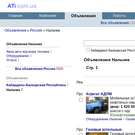
ATi
.
com.ua
Главная
Компании
Объявления
Работа
Все объявления
(3
Объявления
»
Россия
» Нальчик
Объявления Нальчик
Кабардино-Балкарская Рес
Авиа авто ж/д море техника
1
Оборудование
5
Объявления Нальчик
Услуги
1
Стр. 1
Все объявления Россия
9305
Объявления
Кабардино-Балкарская Республика
7
Нальчик
7
Агрегат АДПМ
Мобильная ус
нефтяных сква
цена: 1 420 00
шасси с ндс
Югнефтехим
Оборудование Нальчик
»
Газов
Газовые котельные
Газовые котел