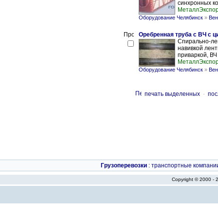
синхронных ко
МеталлЭкспо
Оборудование Челябинск
»
Вен
Оребренная труба с ВЧ с 
Спирально-ле
навивкой лен
приваркой, ВЧ
МеталлЭкспо
Оборудование Челябинск
»
Вен
печать выделенных
-
пос
Грузоперевозки
:
транспортные компани
Copyright © 2000 -