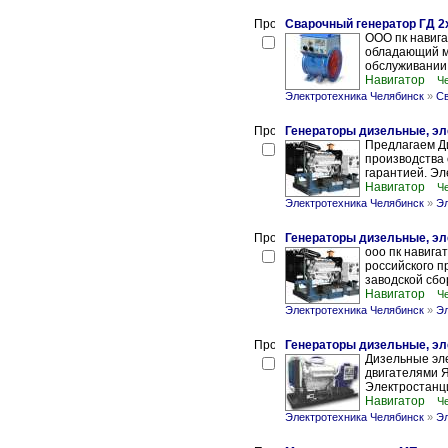
Сварочный генератор ГД 2х
ООО пк навига
обладающий м
обслуживании,
Навигатор
Ч
Электротехника Челябинск
»
Св
Генераторы дизельные, эл
Предлагаем Ди
производства 
гарантией. Эл
Навигатор
Ч
Электротехника Челябинск
»
Эл
Генераторы дизельные, эл
ооо пк навигат
российского п
заводской сбор
Навигатор
Ч
Электротехника Челябинск
»
Эл
Генераторы дизельные, эл
Дизельные эле
двигателями Я
Электростанци
Навигатор
Ч
Электротехника Челябинск
»
Эл