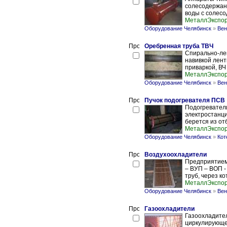
солесодержани
воды с солесо
МеталлЭкспо
Оборудование Челябинск
»
Вен
Оребренная труба ТВЧ
Спирально-ле
навивкой лен
приваркой, ВЧ
МеталлЭкспо
Оборудование Челябинск
»
Вен
Пучок подогревателя ПСВ
Подогреватели
электростанци
берется из отб
МеталлЭкспо
Оборудование Челябинск
»
Кот
Воздухоохладители
Предприятием
– ВУП – ВОП -
труб, через к
МеталлЭкспо
Оборудование Челябинск
»
Вен
Газоохладители
Газоохладите
циркулирующег