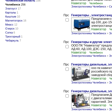
Челябинская область
336
Навигатор
Челябинск
Челябинск
256
Электротехника Челябинск
»
Св
Златоуст
17
Карталы
1
Генераторы , электростанц
Кыштым
10
Предлагаем к п
Магнитогорск
16
ад-100, дэс-15
Миасс
12
электростанции
Озерск
10
Навигатор
Ч
Сатка
6
Электротехника Челябинск
»
Эл
Трехгорный
1
Чебаркуль
7
Генераторы и другие элек
ООО ПК "Навигатор" предлаг
АД-60, АД-100, ДЭС-150, АД-
Навигатор
Челябинск
Электротехника Челябинск
»
Эл
Генераторы дизельные, эл
ооо пк навига
российского п
заводской сбо
Навигатор
Ч
Электротехника Челябинск
»
Эл
Генераторы дизельные, эл
Предлагаем Д
с двигателями
гарантией. Эл
Навигатор
Ч
Электротехника Челябинск
»
Эл