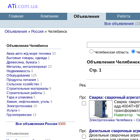
ATi
.
com.ua
Главная
Компании
Объявления
Работа
Все объявления
(3
Объявления
»
Россия
» Челябинск
Объявления Челябинск
Челябинская область
Че
Авиа авто ж/д море техника
33
Бытовые товары, одежда
1
Объявления Челябинск
Древесина, бумага
5
Металлы, металлопрокат
23
Стр. 1
Недвижимость
6
Оборудование
125
Продукты питания
1
Сельское хозяйство
3
Строительные материалы
9
Строительные работы
3
Тара и упаковка
5
Сварка: сварочный агрега
Химия, нефтехимия, уголь
4
Сварка: сваро
Электротехника
19
адд-4004П+ВГ,
Услуги
6
трансформатор
Грузоперевозки
13
Навигатор
Ч
Электротехника Челябинск
»
Св
Все объявления Россия
9305
Дизельные сварочные агр
Объявления
Дизельные сварочные агрег
дизельные для сварки типа 