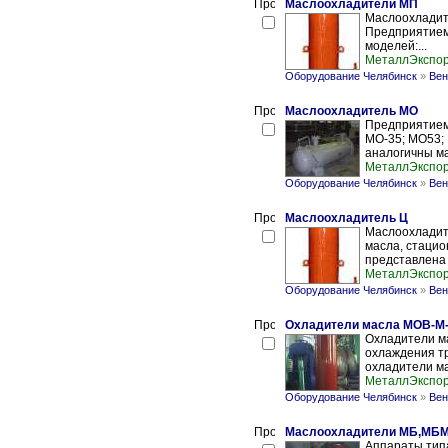
Маслоохладители МП
Маслоохладит
Предприятием
моделей:...
МеталлЭкспо
Оборудование Челябинск
»
Вен
Маслоохладитель МО
Предприятием
МО-35; МО53; 
аналогичны ма
МеталлЭкспо
Оборудование Челябинск
»
Вен
Маслоохладитель Ц
Маслоохладит
масла, стаци
представлена
МеталлЭкспо
Оборудование Челябинск
»
Вен
Охладители масла МОВ-
Охладители м
охлаждения т
охладители ма
МеталлЭкспо
Оборудование Челябинск
»
Вен
Маслоохладители МБ,МБ
Аппараты тип