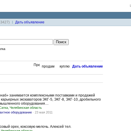
33427)
Дaть объявление
тка
продам
куплю
Дaть объявление
наб» занимается комплексными поставками и продажей
 карьерных экскаваторов ЭКГ-5, ЭКГ-8, ЭКГ-10, дробильного
мышленного оборудования....
Сатка, Челябинская область
ахтное оборудование
-
23 мая 2011
совый орех, коксовую мелочь. Алексей тел.
, Челябинская область