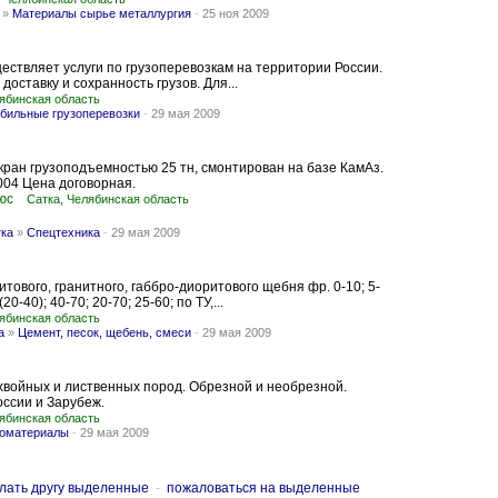
»
Материалы сырье металлургия
-
25 ноя 2009
ствляет услуги по грузоперевозкам на территории России.
оставку и сохранность грузов. Для...
лябинская область
бильные грузоперевозки
-
29 мая 2009
ран грузоподъемностью 25 тн, смонтирован на базе КамАз.
004 Цена договорная.
юс
Сатка, Челябинская область
тка
»
Спецтехника
-
29 мая 2009
тового, гранитного, габбро-диоритового щебня фр. 0-10; 5-
(20-40); 40-70; 20-70; 25-60; по ТУ,...
лябинская область
а
»
Цемент, песок, щебень, смеси
-
29 мая 2009
л
войных и лиственных пород. Обрезной и необрезной.
оссии и Зарубеж.
лябинская область
оматериалы
-
29 мая 2009
лать другу выделенные
-
пожаловаться на выделенные