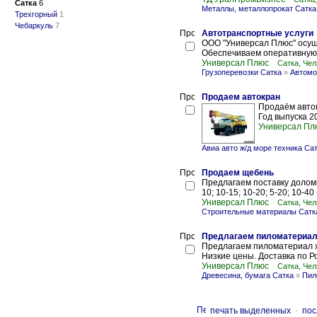
Сатка
6
Металлы, металлопрокат Сатка
Трехгорный
1
Чебаркуль
7
Автотранспортные услуги
ООО "Универсал Плюс" осуще
Обеспечиваем оперативную д
Универсал Плюс
Сатка, Че
Грузоперевозки Сатка
»
Автомо
Продаем автокран
Продаём авток
Год выпуска 2
Универсал Пл
Авиа авто ж/д море техника Са
Продаем щебень
Предлагаем поставку доломи
10; 10-15; 10-20; 5-20; 10-40 
Универсал Плюс
Сатка, Че
Строительные материалы Сатк
Предлагаем пиломатериа
Предлагаем пиломатериал х
Низкие цены. Доставка по Р
Универсал Плюс
Сатка, Че
Древесина, бумага Сатка
»
Пил
печать выделенных
-
пос