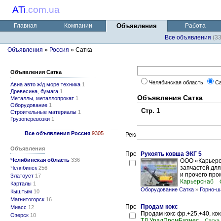
ATi
.
com.ua
Главная
Компании
Объявления
Работа
Все объявления
(3
Объявления
»
Россия
» Сатка
Объявления Сатка
Челябинская область
Са
Авиа авто ж/д море техника
1
Древесина, бумага
1
Объявления Сатка
Металлы, металлопрокат
1
Оборудование
1
Стр. 1
Строительные материалы
1
Грузоперевозки
1
Все объявления Россия
9305
Объявления
Рукоять ковша ЭКГ 5
Челябинская область
336
ООО «Карьерс
запчастей для
Челябинск
256
и прочего про
Златоуст
17
Карьерснаб
Карталы
1
Оборудование Сатка
»
Горно-ш
Кыштым
10
Магнитогорск
16
Продам кокс
Миасс
12
Продам кокс фр.+25,+40, кок
Озерск
10
ТД УралПромБизнес
Сатка