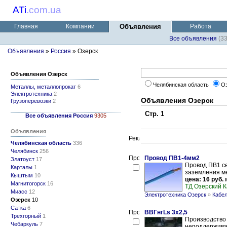
ATi
.
com.ua
Главная
Компании
Объявления
Работа
Все объявления
(3
Объявления
»
Россия
» Озерск
Объявления Озерск
Челябинская область
О
Металлы, металлопрокат
6
Электротехника
2
Объявления Озерск
Грузоперевозки
2
Стр. 1
Все объявления Россия
9305
Объявления
Челябинская область
336
Челябинск
256
Провод ПВ1-4мм2
Златоуст
17
Провод ПВ1 с
Карталы
1
заземления ме
Кыштым
10
цена: 16 руб.
м
Магнитогорск
16
ТД Озерский 
Миасс
12
Электротехника Озерск
»
Кабел
Озерск
10
Сатка
6
ВВГнгLs 3х2,5
Трехгорный
1
Производство 
Чебаркуль
7
неподдержива