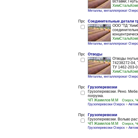
Вставки; Гнут
ХимCтальКом
Металлы, металлопрокат Озер
Соединительные детали т
ООО “ТД “Хим
соединительн
концентрическ
ХимCтальКом
Металлы, металлопрокат Озер
Отводы
Отводы гнутые
74238272-04, 
ТУ 1462-203-0
ХимCтальКом
Металлы, металлопрокат Озер
Грузоперевозки
Грузоперевозки. Рено. Мебел
погрузка.
ЧП Жамилов М.М
Озерск, Ч
Грузоперевозки Озерск
»
Автом
Грузоперевозки
Грузоперевозки. Вольво рас
ЧП Жамилов М.М
Озерск, Ч
Грузоперевозки Озерск
»
Автом