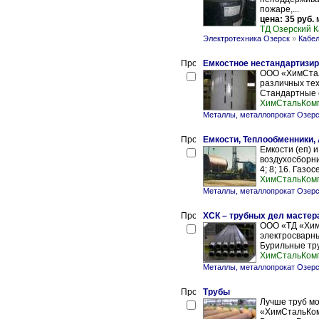
пожаре,...
цена: 35 руб.
м
ТД Озерский 
Электротехника Озерск
»
Кабел
Емкостное нестандартизи
ООО «ХимСтал
различных те
Cтандартные е
ХимCтальКом
Металлы, металлопрокат Озер
Емкости, Теплообменники,
Емкости (еп) и
воздухосборни
4; 8; 16. Газо
ХимCтальКом
Металлы, металлопрокат Озер
ХСК – трубных дел мастер
ООО «ТД «Хим
электросварн
Бурильные тру
ХимCтальКом
Металлы, металлопрокат Озер
Трубы
Лучше труб м
«ХимСтальКом