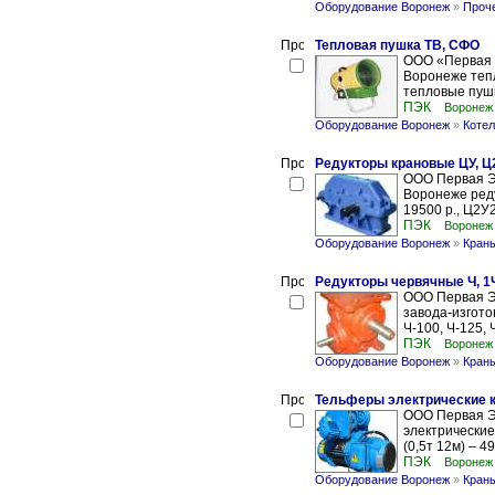
Оборудование Воронеж
»
Проч
Тепловая пушка ТВ, СФО
ООО «Первая 
Воронеже тепл
тепловые пушк
ПЭК
Воронеж
Оборудование Воронеж
»
Котел
Редукторы крановые ЦУ, Ц2
ООО Первая Э
Воронеже реду
19500 р., Ц2У2
ПЭК
Воронеж
Оборудование Воронеж
»
Кран
Редукторы червячные Ч, 1Ч
ООО Первая Э
завода-изгото
Ч-100, Ч-125, 
ПЭК
Воронеж
Оборудование Воронеж
»
Кран
Тельферы электрические к
ООО Первая Э
электрические
(0,5т 12м) – 49
ПЭК
Воронеж
Оборудование Воронеж
»
Кран