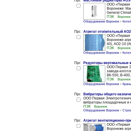
Масляные радиаторы AOSTA,
ООО «Первая 
Воронеже: Ма
General Clima
ПЭК
Воронеж
Оборудование Воронеж
»
Котел
Агрегат отопительный AO2
ООО «Первая 
Воронеже агре
40), АО2-10 (А
ПЭК
Воронеж
Оборудование Воронеж
»
Котел
Редукторы вертикальные к
ООО Первая Э
завода-изгото
ВК-550, В-400,
ПЭК
Воронеж
Оборудование Воронеж
»
Кран
Вибраторы общего назначен
ООО Первая Электротехниче
вибраторы площадочные и г
ПЭК
Воронеж
Оборудование Воронеж
»
Стро
Агрегат вентиляционно-п
ООО «Первая 
Воронеже агре