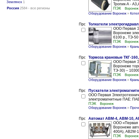
Землянск
1
Тропик-А - А3,
Россия
2584 - все регионы
ПЭК
Воронеж
Оборудование Воронеж
»
Котел
Толкатели электрогидравли
ООО Первая Э
Воронеже элек
6100 р., ТЭ-50 
ПЭК
Воронеж
Оборудование Воронеж
»
Кран
Тормоза крановые ТКГ-160, 
ООО Первая Э
Воронеже торм
ТЭ-30) – 10300 
ПЭК
Воронеж
Оборудование Воронеж
»
Кран
Пускатели электромагнит
ООО Первая Электротехниче
электромагнитные ПАЕ: ПАЕ
ПЭК
Воронеж
Оборудование Воронеж
»
Проч
Автомат АВМ-4, АВМ-10, А
ООО «Первая 
Воронеже авт
400А), АВ2М-1
ПЭК
Воронеж