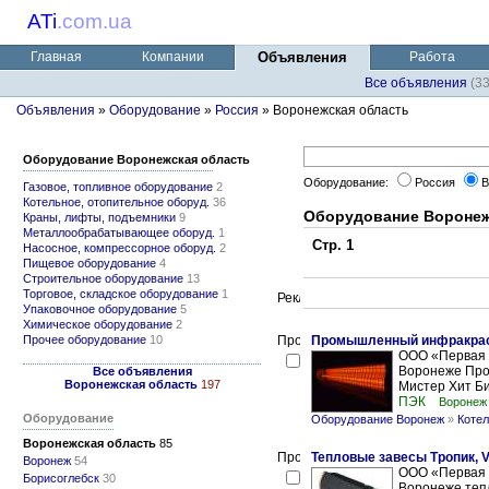
ATi
.
com.ua
Главная
Компании
Объявления
Работа
Все объявления
(3
Объявления
»
Оборудование
»
Россия
» Воронежская область
Оборудование Воронежская область
Оборудование:
Россия
В
Газовое, топливное оборудование
2
Котельное, отопительное оборуд.
36
Оборудование Воронеж
Краны, лифты, подъемники
9
Металлообрабатывающее оборуд.
1
Стр. 1
Насосное, компрессорное оборуд.
2
Пищевое оборудование
4
Строительное оборудование
13
Торговое, складское оборудование
1
Упаковочное оборудование
5
Химическое оборудование
2
Прочее оборудование
10
Промышленный инфракрас
ООО «Первая 
Воронеже Про
Все объявления
Воронежская область
197
Мистер Хит Би
ПЭК
Воронеж
Оборудование
Оборудование Воронеж
»
Котел
Воронежская область
85
Тепловые завесы Тропик, V
Воронеж
54
ООО «Первая 
Борисоглебск
30
Воронеже тепл