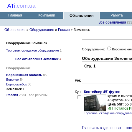
ATi
.
com.ua
Главная
Компании
Объявления
Работа
Все объявления
(3
Объявления
»
Оборудование
»
Россия
» Землянск
Оборудование Землянск
Оборудование:
Воронежская
Торговое, складское оборудование
1
Оборудование Землянс
Все объявления Землянск
4
Стр. 1
Оборудование
Воронежская область
85
Воронеж
54
Борисоглебск
30
Землянск
1
Контейнер 45' футов
Россия
2584 - все регионы
купим и вывез
45'футов (45'
цена опт: 55 0
ИП Потапов И
Торговое, складское оборудов
печать выделенных
-
пос