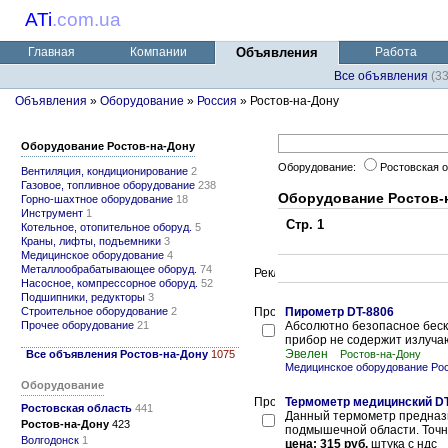
ATi
.
com.ua
Главная
Компании
Объявления
Работа
Все объявления
(3
Объявления
»
Оборудование
»
Россия
» Ростов-на-Дону
Оборудование Ростов-на-Дону
Оборудование:
Ростовская 
Вентиляция, кондиционирование
2
Газовое, топливное оборудование
238
Оборудование Ростов-
Горно-шахтное оборудование
18
Инструмент
1
Стр. 1
Котельное, отопительное оборуд.
5
Краны, лифты, подъемники
3
Медицинское оборудование
4
Металлообрабатывающее оборуд.
74
Насосное, компрессорное оборуд.
52
Подшипники, редукторы
3
Строительное оборудование
2
Пирометр DT-8806
Прочее оборудование
21
Абсолютно безопасное беск
прибор не содержит излучаю
Эвелен
Все объявления Ростов-на-Дону
1075
Ростов-на-Дону
Медицинское оборудование Рос
Оборудование
Термометр медицинский DT
Ростовская область
441
Данный термометр предназн
Ростов-на-Дону
423
подмышечной области. Точно
Волгодонск
1
цена: 315 руб.
штука с ндс