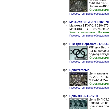
4066.53.240 Д
Поршень 4066.
Химсталькомп
Газовое, топливное оборудован
Манжета 3 ПУГ-1.9 620х570
Манжета 3 ПУГ-1.9 620х57
Манжета 3ПУГ-10А 742х692 
Химсталькомплект
Ростов-
Газовое, топливное оборудован
РТИ для Вертлюга - Б1.53.
РТИ для Вертл
-Б1.53.00.00 
подход к каждо
Химсталькомп
Газовое, топливное оборудован
Цепи тяговые
Цепи тяговые 
80-290, Р2-160
М 224-1-125-2,
Химсталькомп
Газовое, топливное оборудован
Цепь 3НП-63,5-1290
Цепь 3НП-63,5-
приводные ро
роликовая тре