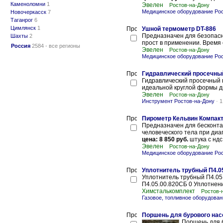
Каменоломни
1
Эвелен
Ростов-на-Дону
Медицинское оборудование Рос
Новочеркасск
7
Таганрог
6
Цимлянск
1
Ушной термометр DT-886
Предназначен для безопасн
Шахты
2
прост в применении. Время от
Россия
2584 - все регионы
Эвелен
Ростов-на-Дону
Медицинское оборудование Рос
Гидравлический просечны
Гидравлический просечный 
идеальной круглой формы ди
Эвелен
Ростов-на-Дону
Инструмент Ростов-на-Дону
-
1
Пирометр Кельвин Компакт
Предназначен для бесконта
человеческого тела при диа
цена: 8 850 руб.
штука с ндс
Эвелен
Ростов-на-Дону
Медицинское оборудование Рос
Уплотнитель трубный П4.0
Уплотнитель трубный П4.05
П4.05.00.820СБ 0 Уплотнени
Химсталькомплект
Ростов-
Газовое, топливное оборудован
Поршень для бурового насо
Поршень для 