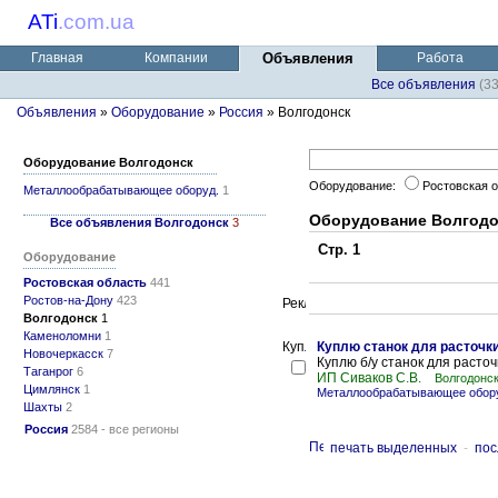
ATi
.
com.ua
Главная
Компании
Объявления
Работа
Все объявления
(3
Объявления
»
Оборудование
»
Россия
» Волгодонск
Оборудование Волгодонск
Оборудование:
Ростовская 
Металлообрабатывающее оборуд.
1
Оборудование Волгодо
Все объявления Волгодонск
3
Стр. 1
Оборудование
Ростовская область
441
Ростов-на-Дону
423
Волгодонск
1
Каменоломни
1
Куплю станок для расточк
Новочеркасск
7
Куплю б/у станок для расто
Таганрог
6
ИП Сиваков С.В.
Волгодонск
Цимлянск
1
Металлообрабатывающее обору
Шахты
2
Россия
2584 - все регионы
печать выделенных
-
пос