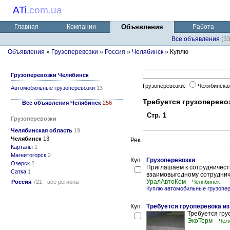
ATi
.
com.ua
Главная
Компании
Объявления
Работа
Все объявления
(3
Объявления
»
Грузоперевозки
»
Россия
»
Челябинск
» Куплю
Грузоперевозки Челябинск
Грузоперевозки:
Челябинска
Автомобильные грузоперевозки
13
Требуется грузоперево
Все объявления Челябинск
256
Стр. 1
Грузоперевозки
Челябинская область
19
Челябинск
13
Карталы
1
Магнитогорск
2
Грузоперевозки
Озерск
2
Приглашаем к сотрудничест
Сатка
1
взаимовыгодному сотрудниче
УралАвтоКом
Россия
721 - все регионы
Челябинск
Куплю автомобильные грузопер
Требуется груоперевока из
Требуется гру
ЭкоТерм
Чел