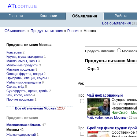
ATi
.
com.ua
Главная
Компании
Объявления
Работа
Все объявления
(3
Объявления
»
Продукты питания
»
Россия
» Москва
Продукты питания Москва
Продукты питания:
Московск
Консервы
2
Крупы, мука, макароны
1
Продукты питания Мос
Масло, сыры, жиры
3
Молочные продукты
3
Стр. 1
Мясные продукты
9
Овощи, фрукты, плоды
2
Приправы, специи, соусы
1
Рыба и морепродукты
9
Сахар, мёд
5
Сухофрукты, орехи, грибы
2
Чай, кофе, какао
4
Чай нефасованный
Прочие продукты
1
Осуществляем 
На сегодняшни
нефасованный 
Все объявления Москва
1230
ЧайСнаб
Мос
Чай, кофе, какао Москва
-
23 м
Продукты питания
Московская область
47
Бройлер филе грудки брой
Москва
42
Собственное 
Железнодорожный
1
Бройлер филе