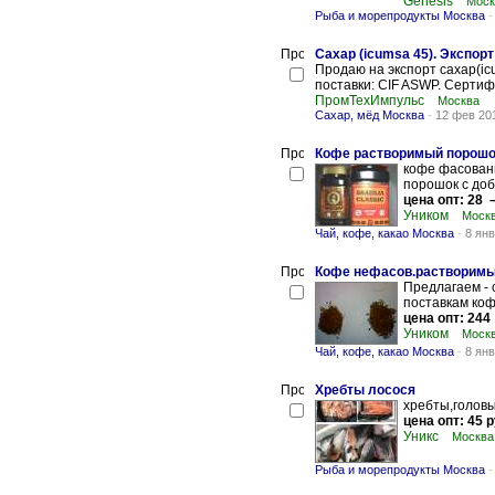
Genesis
Моск
Рыба и морепродукты Москва
Cахар (icumsa 45). Экспорт
Продаю на экспорт сахар(icu
поставки: CIF ASWP. Сертифи
ПромТехИмпульс
Москва
Сахар, мёд Москва
-
12 фев 20
Кофе растворимый порошок
кофе фасованн
порошок с доб
цена опт: 28 –
Уником
Моск
Чай, кофе, какао Москва
-
8 янв
Кофе нефасов.растворимы
Предлагаем - 
поставкам кофе
цена опт: 244 
Уником
Моск
Чай, кофе, какао Москва
-
8 янв
Хребты лосося
хребты,головы
цена опт: 45 р
Уникс
Москва
Рыба и морепродукты Москва