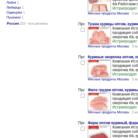
Лобня
1
б/к Работаем 
Люберцы
1
Истрапродукт
Одинцово
1
Мясные продукты Москва
-
3 м
Пушкино
1
Россия
233 - все регионы
Тушка курицы оптом, кури
Компания Истр
продукция соб
окорочка б/к, к
Истрапродукт
Мясные продукты Москва
-
3 м
Куриные окорочка оптом, п
Компания Истр
продукция соб
окорочка б/к, к
Истрапродукт
Мясные продукты Москва
-
3 м
Филе грудки оптом, курины
Компания Истр
продукция соб
окорочка б/к, к
Истрапродукт
Мясные продукты Москва
-
3 м
Фарш оптом куриный, фарш
Компания Истр
продукция соб
окорочка б/к, к