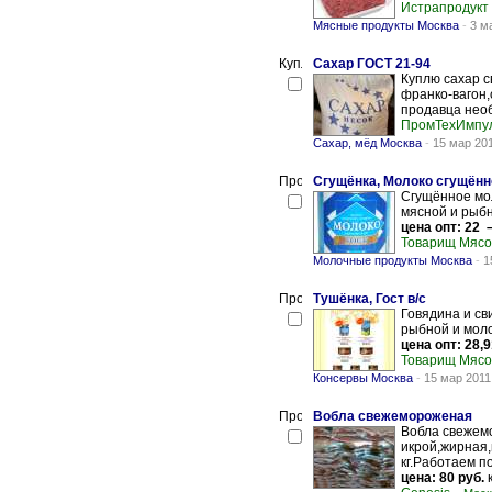
Истрапродукт
Мясные продукты Москва
-
3 м
Сахар ГОСТ 21-94
Куплю сахар с
франко-вагон,
продавца необ
ПромТехИмпу
Сахар, мёд Москва
-
15 мар 20
Сгущёнка, Молоко сгущён
Сгущённое мол
мясной и рыбн
цена опт: 22 –
Товарищ Мяс
Молочные продукты Москва
-
1
Тушёнка, Гост в/с
Говядина и св
рыбной и моло
цена опт: 28,9
Товарищ Мяс
Консервы Москва
-
15 мар 2011
Вобла свежемороженая
Вобла свежем
икрой,жирная,
кг.Работаем по
цена: 80 руб.
к