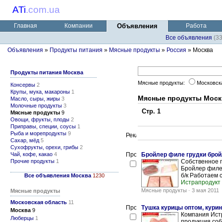
ATi
.
com.ua
Главная
Компании
Объявления
Работа
Все объявления
(3
Объявления
»
Продукты питания
»
Мясные продукты
»
Россия
» Москва
Продукты питания Москва
Мясные продукты:
Московск
Консервы
2
Крупы, мука, макароны
1
Мясные продукты Моск
Масло, сыры, жиры
3
Молочные продукты
3
Стр. 1
Мясные продукты
9
Овощи, фрукты, плоды
2
Приправы, специи, соусы
1
Рыба и морепродукты
9
Сахар, мёд
5
Сухофрукты, орехи, грибы
2
Чай, кофе, какао
4
Бройлер филе грудки брой
Прочие продукты
1
Собственное 
Бройлер филе
б/к Работаем 
Все объявления Москва
1230
Истрапродукт
Мясные продукты
-
3 мая 2011
Мясные продукты
Московская область
11
Тушка курицы оптом, кури
Москва
9
Компания Истр
Люберцы
1
продукция соб