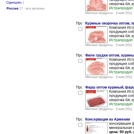
Одинцово
1
окорочка б/к, к
Истрапродукт
Россия
17 - все регионы
Мясные продукты
-
3 мая 2011
Куриные окорочка оптом, п
Компания Истр
продукция соб
окорочка б/к, к
Истрапродукт
Мясные продукты
-
3 мая 2011
Филе грудки оптом, курины
Компания Истр
продукция соб
окорочка б/к, к
Истрапродукт
Мясные продукты
-
3 мая 2011
Фарш оптом куриный, фарш
Компания Истр
продукция соб
окорочка б/к, к
Истрапродукт
Мясные продукты
-
3 мая 2011
Консервация из Армении
консервация 
минеральная 
цена: 90 руб.
ш