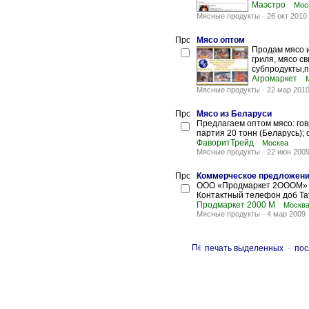
Маэстро
Мос
Мясные продукты
-
26 окт 2010
Мясо оптом
Продам мясо и
гриля, мясо с
субпродукты,п
Агромаркет
Мясные продукты
-
22 мар 201
Мясо из Беларуси
Предлагаем оптом мясо: гов
партия 20 тонн (Беларусь);
ФаворитТрейд
Москва
Мясные продукты
-
22 июн 200
Коммерческое предложен
ООО «Продмаркет 2ОООМ» 121
Контактный телефон доб Та
Продмаркет 2000 М
Москв
Мясные продукты
-
4 мар 2009
печать выделенных
-
пос